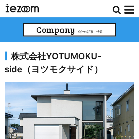
検
メ
Company
索
ニ
会社の記事・情報
ュ
ー
株式会社YOTUMOKU-
side（ヨツモクサイド）