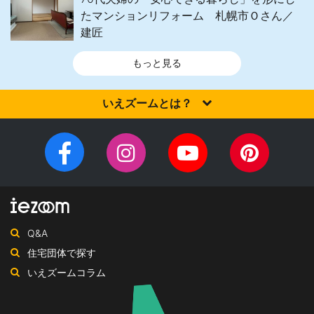
たマンションリフォーム 札幌市Ｏさん／
建匠
もっと見る
いえズームとは？
家を建てるなら、設計施工力・提案力など「真の実力」を有する
住宅会社を選びませんか？iezoom（いえズーム）は（株）北海道
Facebook
Instagram
YouTube
Pinteres
住宅新聞社が、日頃の住宅業界への取材を元に、優れたハウスメ
チ
ペ
ーカー・工務店を紹介するサイトです。
ャ
ー
ン
ジ
ネ
Q&A
ル
住宅団体で探す
いえズームコラム