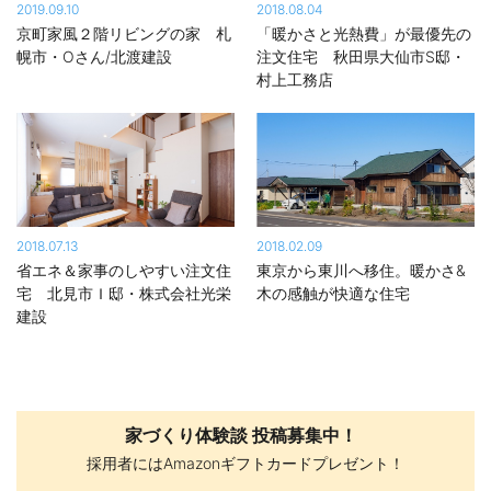
2019.09.10
2018.08.04
京町家風２階リビングの家 札
「暖かさと光熱費」が最優先の
幌市・Oさん/北渡建設
注文住宅 秋田県大仙市S邸・
村上工務店
2018.07.13
2018.02.09
省エネ＆家事のしやすい注文住
東京から東川へ移住。暖かさ&
宅 北見市Ｉ邸・株式会社光栄
木の感触が快適な住宅
建設
家づくり体験談 投稿募集中！
採用者にはAmazonギフトカードプレゼント！