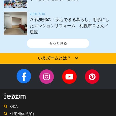
2026.07.10
70代夫婦の「安心できる暮らし」を形にし
たマンションリフォーム 札幌市Ｏさん／
建匠
もっと見る
いえズームとは？
家を建てるなら、設計施工力・提案力など「真の実力」を有する
住宅会社を選びませんか？iezoom（いえズーム）は（株）北海道
Facebook
Instagram
YouTube
Pinteres
住宅新聞社が、日頃の住宅業界への取材を元に、優れたハウスメ
チ
ペ
ーカー・工務店を紹介するサイトです。
ャ
ー
ン
ジ
ネ
Q&A
ル
住宅団体で探す