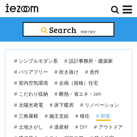
検
メ
Search
索
ニ
特徴で探す
ュ
ー
# シンプルモダン系
# 設計事務所・建築家
# バリアフリー
# 吹き抜け
# 造作
# 室内空気環境
# 企画（規格）住宅
# こだわり収納
# 断熱・省エネ・zeh
# 太陽光発電
# 床下暖房
# リノベーション
# 三角屋根
# 施主支給
# 移住
# 和室
# 土地さがし
# 道産材
# DIY
# アウトドア