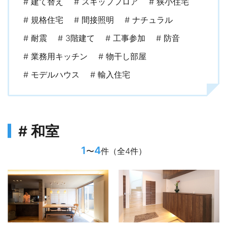
# 建て替え
# スキップフロア
# 狭小住宅
# 規格住宅
# 間接照明
# ナチュラル
# 耐震
# 3階建て
# 工事参加
# 防音
# 業務用キッチン
# 物干し部屋
# モデルハウス
# 輸入住宅
# 和室
1
4
〜
件（全4件）