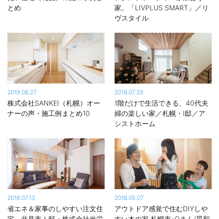
とめ
家。「LIVPLUS SMART」／リ
ヴスタイル
2019.08.27
2019.07.29
株式会社SANKEI（札幌）オー
1階だけで生活できる、40代夫
ナーの声・施工例まとめ10
婦の楽しい家／札幌・I邸／ア
シストホーム
2018.07.13
2018.05.07
省エネ＆家事のしやすい注文住
アウトドア感覚で住むDIYしや
宅 北見市Ｉ邸・株式会社光栄
すい木の家 札幌市･Oさん/晃和