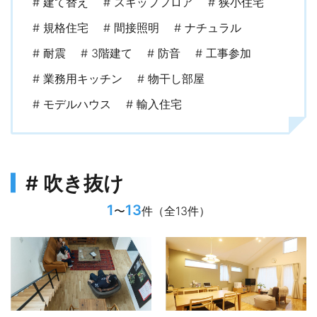
# 建て替え
# スキップフロア
# 狭小住宅
# 規格住宅
# 間接照明
# ナチュラル
# 耐震
# 3階建て
# 防音
# 工事参加
# 業務用キッチン
# 物干し部屋
# モデルハウス
# 輸入住宅
# 吹き抜け
1
13
〜
件（全13件）