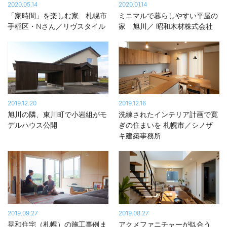
2020.05.14
2020.01.14
「家時間」を楽しむ家 札幌市
ミニマルで暮らしやすい平屋の
手稲区・Nさん／リヴスタイル
家 旭川／ 昭和木材株式会社
2019.12.20
2019.12.16
旭川の隣、東川町で小岩組がモ
洗練されたインテリア計画で寛
デルハウス公開
ぎの住まいを 札幌市／シノザ
キ建築事務所
2019.09.27
2019.08.27
晃和住宅（札幌）の施工事例ま
アクメファニチャーが似合う