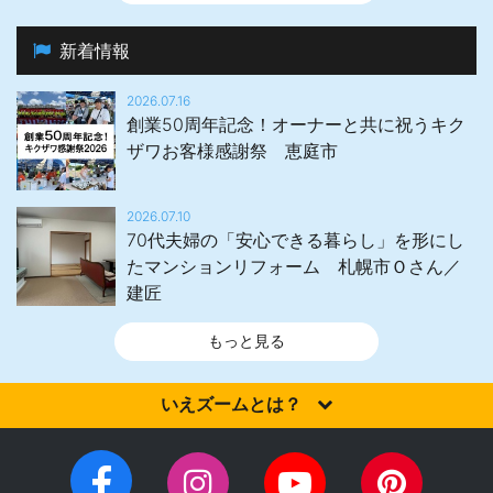
新着情報
2026.07.16
創業50周年記念！オーナーと共に祝うキク
ザワお客様感謝祭 恵庭市
2026.07.10
70代夫婦の「安心できる暮らし」を形にし
たマンションリフォーム 札幌市Ｏさん／
建匠
もっと見る
いえズームとは？
家を建てるなら、設計施工力・提案力など「真の実力」を有する
住宅会社を選びませんか？iezoom（いえズーム）は（株）北海道
住宅新聞社が、日頃の住宅業界への取材を元に、優れたハウスメ