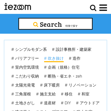
検
メ
Search
索
ニ
特徴で探す
ュ
ー
# シンプルモダン系
# 設計事務所・建築家
# バリアフリー
# 吹き抜け
# 造作
# 室内空気環境
# 企画（規格）住宅
# こだわり収納
# 断熱・省エネ・zeh
# 太陽光発電
# 床下暖房
# リノベーション
# 三角屋根
# 施主支給
# 移住
# 和室
# 土地さがし
# 道産材
# DIY
# アウトドア