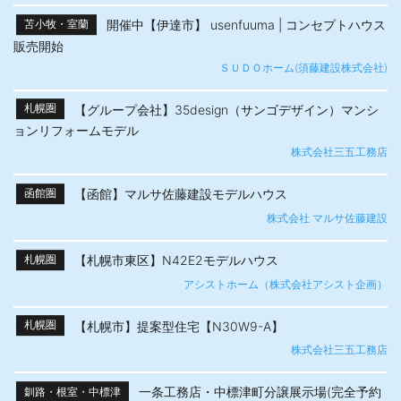
開催中【伊達市】 usenfuuma | コンセプトハウス
苫小牧・室蘭
販売開始
ＳＵＤＯホーム(須藤建設株式会社)
【グループ会社】35design（サンゴデザイン）マンシ
札幌圏
ョンリフォームモデル
株式会社三五工務店
【函館】マルサ佐藤建設モデルハウス
函館圏
株式会社 マルサ佐藤建設
【札幌市東区】N42E2モデルハウス
札幌圏
アシストホーム（株式会社アシスト企画）
【札幌市】提案型住宅【N30W9-A】
札幌圏
株式会社三五工務店
一条工務店・中標津町分譲展示場(完全予約
釧路・根室・中標津