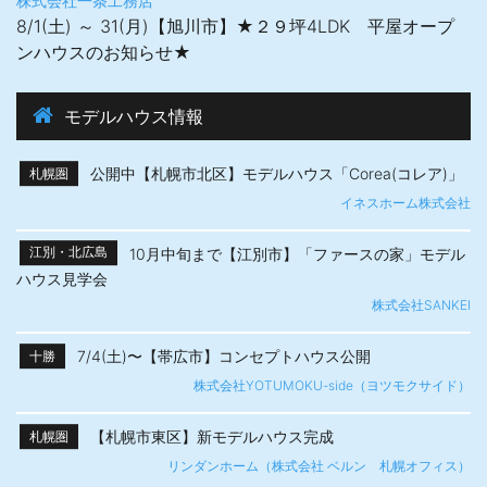
株式会社一条工務店
8/1(土) ～ 31(月)【旭川市】★２９坪4LDK 平屋オープ
ンハウスのお知らせ★
モデルハウス情報
公開中【札幌市北区】モデルハウス「Corea(コレア)」
札幌圏
イネスホーム株式会社
10月中旬まで【江別市】「ファースの家」モデル
江別・北広島
ハウス見学会
株式会社SANKEI
7/4(土)〜【帯広市】​コンセプトハウス公開
十勝
株式会社YOTUMOKU-side（ヨツモクサイド）
【札幌市東区】新モデルハウス完成
札幌圏
リンダンホーム（株式会社 ベルン 札幌オフィス）