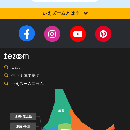
いえズームとは？
家を建てるなら、設計施工力・提案力など「真の実力」を有する
住宅会社を選びませんか？iezoom（いえズーム）は（株）北海道
Facebook
Instagram
YouTube
Pinteres
住宅新聞社が、日頃の住宅業界への取材を元に、優れたハウスメ
チ
ペ
ーカー・工務店を紹介するサイトです。
ャ
ー
ン
ジ
ネ
Q&A
ル
住宅団体で探す
いえズームコラム