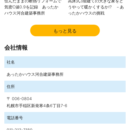
住んだままの断熱リフォームで
高床式3階建ての大きな家をど
気密C値0.9を記録 あったか
うやって暖かくするか!? －あ
ハウス河合建築事務所
ったかハウスの挑戦
2017.01.26
もっと見る
「暖かくなって、外壁と屋根を張り替えて500万円は安い」札幌
市北区拓北Sさん
会社情報
2016.02.22
平成元年の建売を暖かくリフォームできるか－札幌・東区
社名
2015.10.11
断熱リフォームが安くできる理由．ムダ工事をしないから！－札
あったかハウス河合建築事務所
幌・新琴似の家
住所
2015.06.11
札幌で乾式タイルに外壁リフォームするときに注意する点
〒 006-0804
札幌市手稲区新発寒4条6丁目7-6
2015.01.20
500万円で断熱リフォームした成功例．「帰宅したら家の中が5℃
電話番号
も高い」
011-213-7180