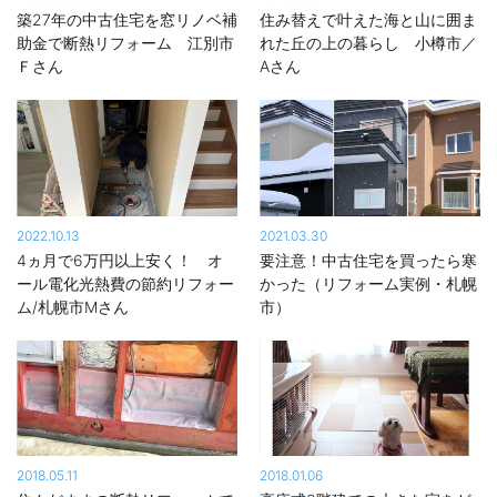
築27年の中古住宅を窓リノベ補
住み替えで叶えた海と山に囲ま
助金で断熱リフォーム 江別市
れた丘の上の暮らし 小樽市／
Ｆさん
Aさん
2022.10.13
2021.03.30
4ヵ月で6万円以上安く！ オ
要注意！中古住宅を買ったら寒
ール電化光熱費の節約リフォー
かった（リフォーム実例・札幌
ム/札幌市Mさん
市）
2018.05.11
2018.01.06