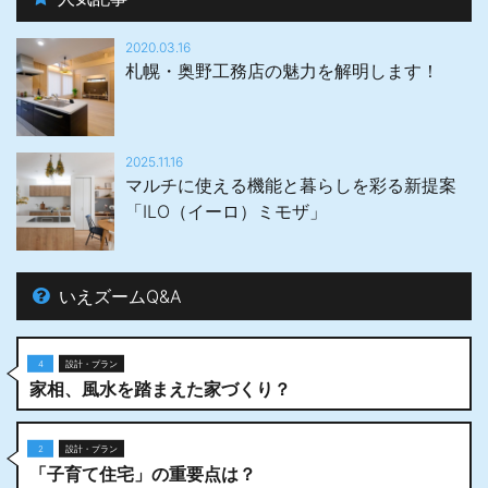
2020.03.16
札幌・奥野工務店の魅力を解明します！
2025.11.16
マルチに使える機能と暮らしを彩る新提案
「ILO（イーロ）ミモザ」
いえズームQ&A
4
設計・プラン
家相、風水を踏まえた家づくり？
2
設計・プラン
「子育て住宅」の重要点は？