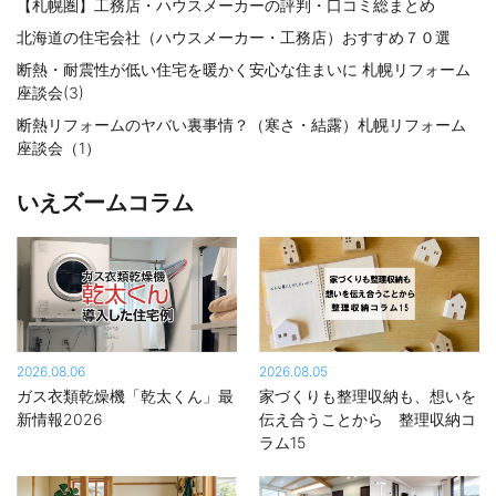
【札幌圏】工務店・ハウスメーカーの評判・口コミ総まとめ
北海道の住宅会社（ハウスメーカー・工務店）おすすめ７０選
断熱・耐震性が低い住宅を暖かく安心な住まいに 札幌リフォーム
座談会(3)
断熱リフォームのヤバい裏事情？（寒さ・結露）札幌リフォーム
座談会（1）
いえズームコラム
2026.08.06
2026.08.05
ガス衣類乾燥機「乾太くん」最
家づくりも整理収納も、想いを
新情報2026
伝え合うことから 整理収納コ
ラム15