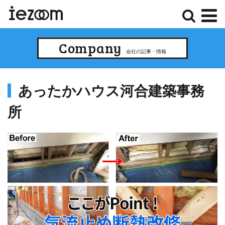
検
メ
Company
索
ニ
会社の記事・情報
ュ
ー
あったかハウス河合建築事務
所