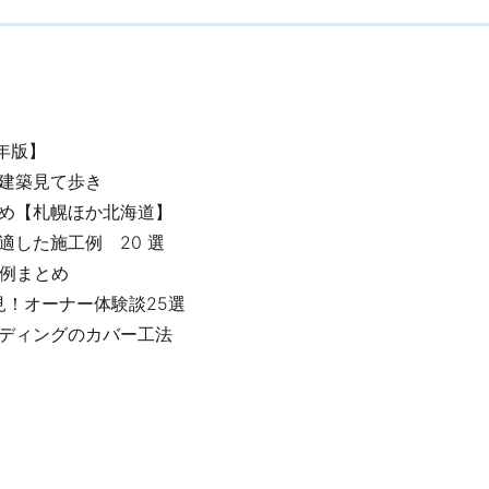
超気密・超断熱性能と全館床暖房により、玄関や廊下、トイ
風呂まで家中が暖かく、ストーブやパネルヒーターいらずの
を叶えます。冷暖房費を気にせず、ワンランク上の快適を届
ます。 また窓、断熱材や住宅設備など多岐にわたる製品を自
―プで開発することで、高性能・高品質な住まいを標準仕様
年版】
価格で提供しています。
建築見て歩き
デザイン・テイストは豊富なラインアップから好みのスタイ
め【札幌ほか北海道】
べます。また、二世帯住宅や平屋、三階建てなど、敷地条件
した施工例 20 選
構成に合わせた最適なプランを提案しています。
宅実例まとめ
一条工務店の家づくりが分かる多彩な施設やサービス
見！オーナー体験談25選
ディングのカバー工法
道内各地で、入居宅訪問や構造・完成見学会、無料地盤調査
チャル展示場など、一条工務店の家づくりを知ることができ
ビスやイベントを開催しています。石狩市の「札幌ハウジン
ノロジーセンター」は、実際に見て触れて「性能の違い」に
学ぶことができ、ご家族そろって楽しめる施設です。 ※詳し
記の「開催中のイベント」一覧でチェックしてみてください