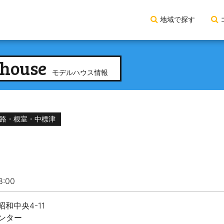
地域で探す
house
モデルハウス情報
路・根室・中標津
:00
昭和中央4-11
ンター