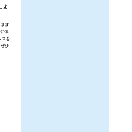
しよ
。ほぼ
ルに体
ウスを
。ぜひ
。
とも
条工務
支持さ
いる注
 ※記
023