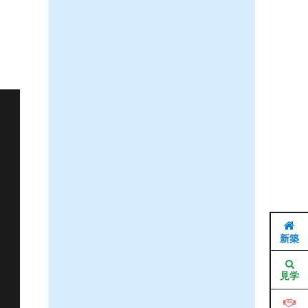
新築
見学