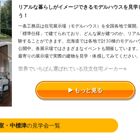
リアルな暮らしがイメージできるモデルハウスを見学
う！
一条工務店は住宅展示場（モデルハウス）を全国各地で展開
「標準仕様」で建てられており、どんな家が建つのか、リア
験することができます。北海道では各地で計30棟のモデルハ
公開中。各展示場ではさまざまなイベントも開催しています
最寄りの展示場で実際の建物を見学・体感してみてください
世界でいちばん選ばれている注文住宅メーカー※
理想とする住まいを、納得価格で多くの方に提供していくこ
「家は、性能。」を掲げる上での大切なテーマとしてきた一
もっと見る
店。その想いで続けてきた住まいづくりが多くのオーナーに
れたことで、2019年から5年連続で「最新年間で最も売れて
TM
文住宅会社」として、ギネス世界記録
に認定されています。
録名｢最新年間で最も売れている注文住宅会社｣（認定対象年：2
室・中標津
の見学会一覧
年）
ダントツの住宅性能・豊富なラインアップも魅力