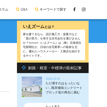
Facebook
Instagram
コラム
Q&A
キーワードで探す
ペ
ー
いえズーム
とは？
ジ
家を建てるなら、設計施工力・提案力など
「真の実力」を有する住宅会社を選びません
か？iezoom（いえズーム）は（株）北海道住
宅新聞社が、日頃の住宅業界への取材を元
に、優れたハウスメーカー・工務店を紹介す
るサイトです。
釧路・根室・中標津の取材記事
2024.07.01
ただ壊すのはもったいな
い…既存補強コンクリート
ブロック造の再生に挑む
もっと見る