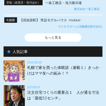
一条工務店・滝川展示場
空知（岩見沢・滝川ほか）
株式会社一条工務店
【倶知安町】 常設モデルハウス -mokkai-
札幌圏
ＳＵＤＯホーム(須藤建設株式会社)
もっと見る
人気記事
2016.08.29
札幌で家を買った体験談（連載１）きっか
けはママ友への妬み！？
2011.09.01
注文住宅づくりの重要点１ 人が通る寸法
は「最低52センチ」