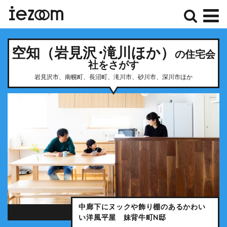
検
メ
空知（岩見沢
・
滝川ほか）
索
ニ
の住宅会
社をさがす
ュ
岩見沢市、南幌町、長沼町、滝川市、砂川市、深川市ほか
ー
中廊下にヌックや飾り棚のあるかわい
い洋風平屋 妹背牛町N邸