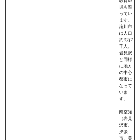
教育環
境も整
ってい
ます。
滝川市
は人口
約3万7
千人。
岩見沢
と同様
に地方
の中心
都市に
なって
いま
す。
南空知
（岩見
沢市、
夕張
市、美