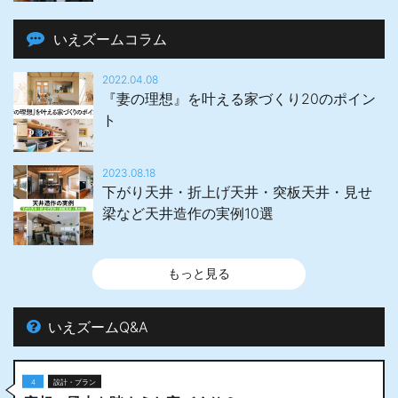
いえズームコラム
2022.04.08
『妻の理想』を叶える家づくり20のポイン
ト
2023.08.18
下がり天井・折上げ天井・突板天井・見せ
梁など天井造作の実例10選
もっと見る
いえズームQ&A
4
設計・プラン