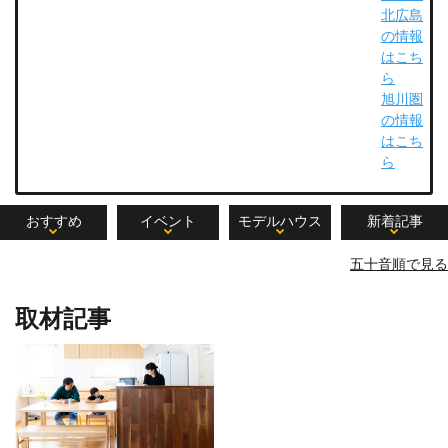
北広島
の情報
はこち
ら
旭川圏
の情報
はこち
ら
おすすめ
イベント
モデルハウス
新着記事
五十音順で見る
取材記事