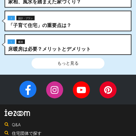
家相、風水を踏まえた家づくり？
2
設計・プラン
「子育て住宅」の重要点は？
1
暖房
床暖房は必要？メリットとデメリット
もっと見る
Facebook
Instagram
YouTube
Pinteres
チ
ペ
ャ
ー
ン
ジ
ネ
Q&A
ル
住宅団体で探す