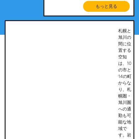
もっと見る
札幌と
旭川の
間に位
置する
空知
は、10
の市と
14の町
からな
り、札
幌圏・
旭川圏
への通
勤も可
能な地
域で
す。岩