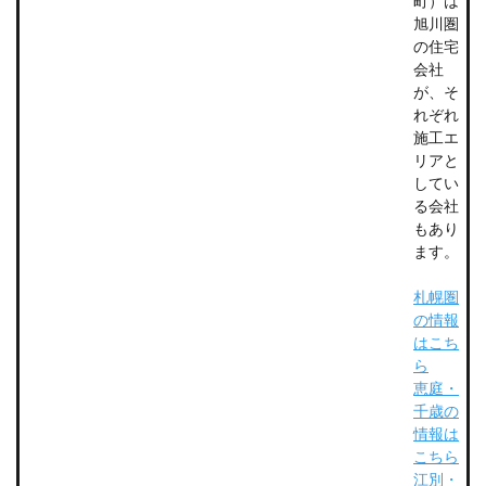
町）は
旭川圏
の住宅
会社
が、そ
れぞれ
施工エ
リアと
してい
る会社
もあり
ます。
札幌圏
の情報
はこち
ら
恵庭・
千歳の
情報は
こちら
江別・