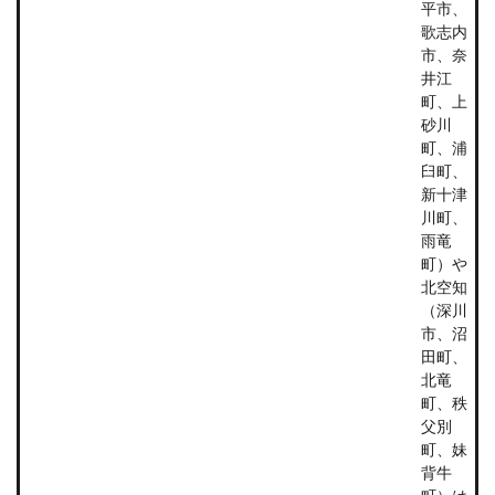
平市、
歌志内
市、奈
井江
町、上
砂川
町、浦
臼町、
新十津
川町、
雨竜
町）や
北空知
（深川
市、沼
田町、
北竜
町、秩
父別
町、妹
背牛