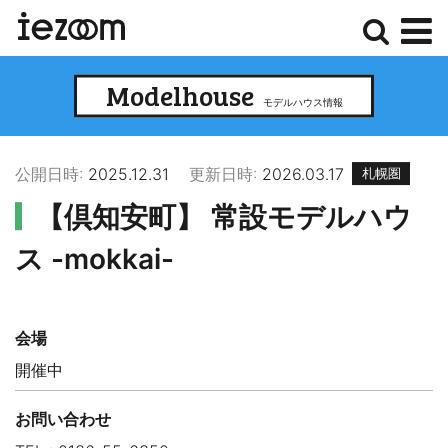
検
メ
Modelhouse
索
ニ
モデルハウス情報
ュ
ー
公開日時:
2025.12.31
更新日時:
2026.03.17
札幌圏
【倶知安町】 常設モデルハウ
ス -mokkai-
会場
開催中
お問い合わせ