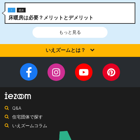
1
暖房
床暖房は必要？メリットとデメリット
もっと見る
いえズームとは？
家を建てるなら、設計施工力・提案力など「真の実力」を有する
住宅会社を選びませんか？iezoom（いえズーム）は（株）北海道
Facebook
Instagram
YouTube
Pinteres
住宅新聞社が、日頃の住宅業界への取材を元に、優れたハウスメ
チ
ペ
ーカー・工務店を紹介するサイトです。
ャ
ー
ン
ジ
ネ
Q&A
ル
住宅団体で探す
いえズームコラム