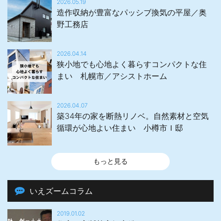
2026.05.19
造作収納が豊富なパッシブ換気の平屋／奥
野工務店
2026.04.14
狭小地でも心地よく暮らすコンパクトな住
まい 札幌市／アシストホーム
2026.04.07
築34年の家を断熱リノベ。自然素材と空気
循環が心地よい住まい 小樽市Ｉ邸
もっと見る
いえズームコラム
2019.01.02