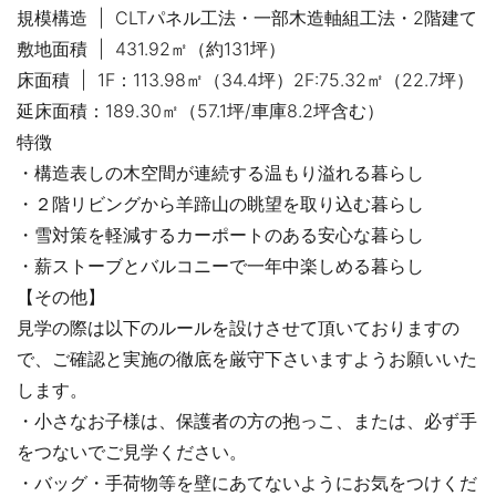
規模構造 | CLTパネル工法・一部木造軸組工法・2階建て
敷地面積 | 431.92㎡（約131坪）
床面積 | 1F：113.98㎡（34.4坪）2F:75.32㎡（22.7坪）
延床面積：189.30㎡（57.1坪/車庫8.2坪含む）
特徴
・構造表しの木空間が連続する温もり溢れる暮らし
・２階リビングから羊蹄山の眺望を取り込む暮らし
・雪対策を軽減するカーポートのある安心な暮らし
・薪ストーブとバルコニーで一年中楽しめる暮らし
【その他】
見学の際は以下のルールを設けさせて頂いておりますの
で、ご確認と実施の徹底を厳守下さいますようお願いいた
します。
・小さなお子様は、保護者の方の抱っこ、または、必ず手
をつないでご見学ください。
・バッグ・手荷物等を壁にあてないようにお気をつけくだ