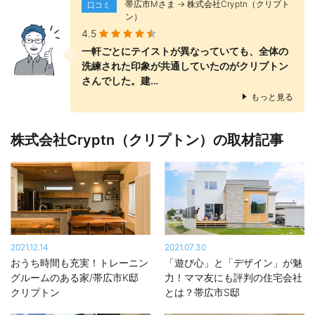
帯広市Mさま → 株式会社Cryptn（クリプト
口コミ
換気など、住宅の基本性能も重要になる。断熱は外壁が140mmの
ン）
高性能グラスウールに外側に付加断熱をプラス。天井はブローイ
4.5
ング400～500mmを標準仕様にしている。また十勝２×４協会の
一軒ごとにテイストが異なっていても、全体の
活動の一環でフレーミング検定や気密測定などによる施工品質の
洗練された印象が共通していたのがクリプトン
レベルアップにも取り組んでいる。
さんでした。建…
もっと見る
将来を見据えた人材育成
設計・プランニング面では経験豊富な竹市真已会長と古市淳也社
株式会社Cryptn（クリプトン）の取材記事
長が中心となり、女性スタッフ2名が設計サポートで連携。施工面
では腕の良いベテラン大工３名と新進気鋭の30代の大工を含む専
属大工が、一度に3現場で住宅施工が可能な体制を構築している。
さらに20代の現場監督が2名在籍し技術、経験を磨いている。 設
計・施工両面で経験者と若手がうまくバランスされ、将来を見据
えた人材育成を推進している。
2021.12.14
2021.07.30
おうち時間も充実！トレーニン
「遊び心」と「デザイン」が魅
グルームのある家/帯広市K邸
力！ママ友にも評判の住宅会社
クリプトン
とは？帯広市S邸