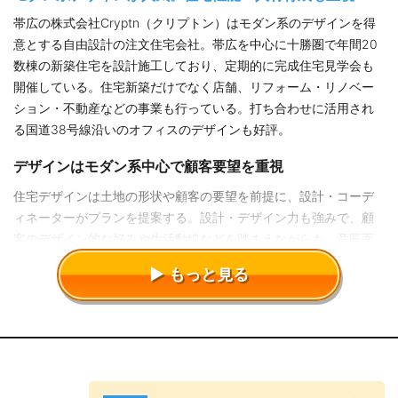
帯広の株式会社Cryptn（クリプトン）はモダン系のデザインを得
意とする自由設計の注文住宅会社。帯広を中心に十勝圏で年間20
数棟の新築住宅を設計施工しており、定期的に完成住宅見学会も
開催している。住宅新築だけでなく店舗、リフォーム・リノベー
ション・不動産などの事業も行っている。打ち合わせに活用され
る国道38号線沿いのオフィスのデザインも好評。
デザインはモダン系中心で顧客要望を重視
住宅デザインは土地の形状や顧客の要望を前提に、設計・コーデ
ィネーターがプランを提案する。設計・デザイン力も強みで、顧
客のデザイン的な好みや生活動線などを踏まえながらも、意匠面
でもワクワクする提案を重視する設計事務所的側面もある。モダ
もっと見る
ン系のデザインが中心だが、無垢材や塗り壁など自然素材も効果
的に取り入れることでほっこり安らげる空間づくりも大切にして
いる。
住宅性能の高さは大前提
暖かく省エネで、居心地の良い空間を作るためには断熱、気密、