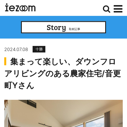
検
メ
Story
索
ニ
取材記事
ュ
ー
2024.07.08
十勝
集まって楽しい、ダウンフロ
アリビングのある農家住宅/音更
町Yさん