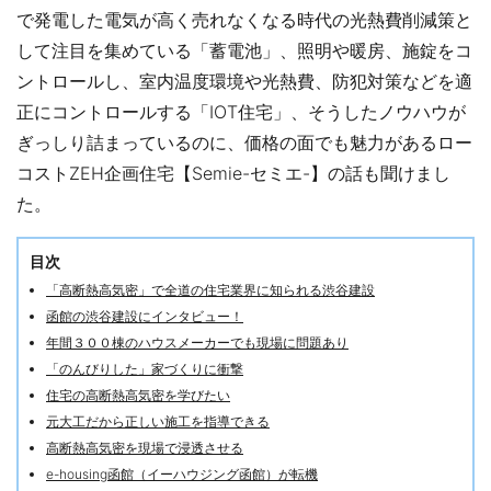
で発電した電気が高く売れなくなる時代の光熱費削減策と
して注目を集めている「蓄電池」、照明や暖房、施錠をコ
ントロールし、室内温度環境や光熱費、防犯対策などを適
正にコントロールする「IOT住宅」、そうしたノウハウが
ぎっしり詰まっているのに、価格の面でも魅力があるロー
コストZEH企画住宅【Semie-セミエ-】の話も聞けまし
た。
目次
「高断熱高気密」で全道の住宅業界に知られる渋谷建設
函館の渋谷建設にインタビュー！
年間３００棟のハウスメーカーでも現場に問題あり
「のんびりした」家づくりに衝撃
住宅の高断熱高気密を学びたい
元大工だから正しい施工を指導できる
高断熱高気密を現場で浸透させる
e-housing函館（イーハウジング函館）が転機