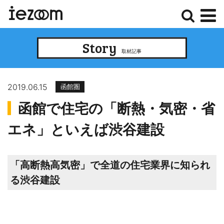
検
メ
Story
索
ニ
取材記事
ュ
ー
2019.06.15
函館圏
函館で住宅の「断熱・気密・省
エネ」といえば渋谷建設
「高断熱高気密」で全道の住宅業界に知られ
る渋谷建設