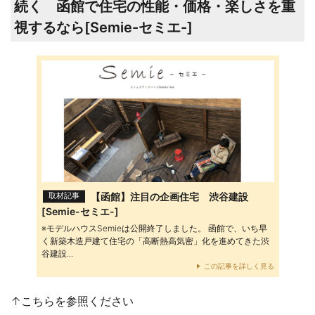
続く 函館で住宅の性能・価格・楽しさを重
視するなら[Semie-セミエ-]
【函館】注目の企画住宅 渋谷建設
取材記事
[Semie-セミエ-]
※モデルハウスSemieは公開終了しました。 函館で、いち早
く新築木造戸建て住宅の「高断熱高気密」化を進めてきた渋
谷建設...
この記事を詳しく見る
↑こちらを参照ください