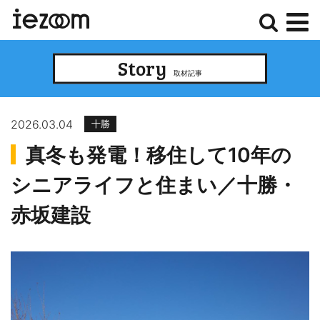
検
メ
Story
索
ニ
取材記事
ュ
ー
2026.03.04
十勝
真冬も発電！移住して10年の
シニアライフと住まい／十勝・
赤坂建設