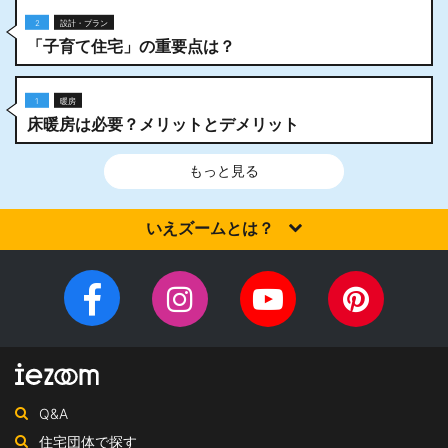
2
設計・プラン
「子育て住宅」の重要点は？
1
暖房
床暖房は必要？メリットとデメリット
もっと見る
いえズームとは？
家を建てるなら、設計施工力・提案力など「真の実力」を有する
住宅会社を選びませんか？iezoom（いえズーム）は（株）北海道
Facebook
Instagram
YouTube
Pinteres
住宅新聞社が、日頃の住宅業界への取材を元に、優れたハウスメ
チ
ペ
ーカー・工務店を紹介するサイトです。
ャ
ー
ン
ジ
ネ
Q&A
ル
住宅団体で探す