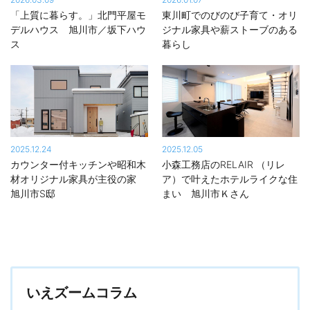
自社グル―プで開発することで、高性能・高品質な住まいを標準
「上質に暮らす。」北門平屋モ
東川町でのびのび子育て・オリ
仕様、納得価格で提供しています。
デルハウス 旭川市／坂下ハウ
ジナル家具や薪ストーブのある
ス
暮らし
デザイン・テイストは豊富なラインアップから好みのスタイルが
選べます。また、二世帯住宅や平屋、三階建てなど、敷地条件や
家族構成に合わせた最適なプランを提案しています。
一条工務店の家づくりが分かる多彩な施設やサービス
道内各地で、入居宅訪問や構造・完成見学会、無料地盤調査、バ
2025.12.24
2025.12.05
ーチャル展示場など、一条工務店の家づくりを知ることができる
カウンター付キッチンや昭和木
小森工務店のRELAIR （リレ
サービスやイベントを開催しています。石狩市の「札幌ハウジン
材オリジナル家具が主役の家
ア）で叶えたホテルライクな住
グテクノロジーセンター」は、実際に見て触れて「性能の違い」
旭川市S邸
まい 旭川市Ｋさん
について学ぶことができ、ご家族そろって楽しめる施設です。 ※詳
しくは下記の「開催中のイベント」一覧でチェックしてみてくだ
さい。
※展示場の詳細・見学予約は下記の「公開中のモデルハウス」一覧
から展示場名をクリック！
いえズームコラム