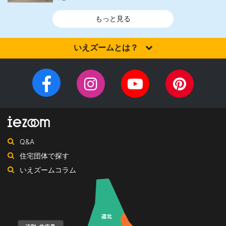
もっと見る
いえズームとは？
家を建てるなら、設計施工力・提案力など「真の実力」を有する
住宅会社を選びませんか？iezoom（いえズーム）は（株）北海道
Facebook
Instagram
YouTube
Pinteres
住宅新聞社が、日頃の住宅業界への取材を元に、優れたハウスメ
チ
ペ
ーカー・工務店を紹介するサイトです。
ャ
ー
ン
ジ
ネ
Q&A
ル
住宅団体で探す
いえズームコラム