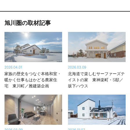
ウスを公開中。各展示場ではさまざまなイベントも開催していま
す。ぜひ最寄りの展示場で実際の建物を見学・体感してみてくだ
さい。
旭川圏の取材記事
世界でいちばん選ばれている注文住宅メーカー※
理想とする住まいを、納得価格で多くの方に提供していくことも
「家は、性能。」を掲げる上での大切なテーマとしてきた一条工
務店。その想いで続けてきた住まいづくりが多くのオーナーに支
持されたことで、2019年から5年連続で「最新年間で最も売れて
2026.04.01
2026.03.09
TM
いる注文住宅会社」として、ギネス世界記録
に認定されていま
家族の歴史をつなぐ本格和室・
北海道で楽しむサーファーズテ
す。 ※記録名｢最新年間で最も売れている注文住宅会社｣（認定対象
暖かく仕事もはかどる農家住
イストの家 東神楽町・S邸／
年：2023年）
宅 東川町／雅建築企画
坂下ハウス
ダントツの住宅性能・豊富なラインアップも魅力
超気密・超断熱性能と全館床暖房により、玄関や廊下、トイレや
お風呂まで家中が暖かく、ストーブやパネルヒーターいらずの暮
らしを叶えます。冷暖房費を気にせず、ワンランク上の快適を届
けています。 また窓、断熱材や住宅設備など多岐にわたる製品を
2026.03.09
2026.01.07