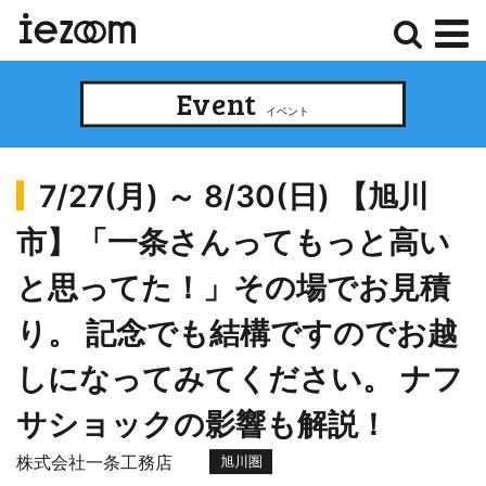
検
メ
Event
索
ニ
イベント
ュ
ー
7/27(月) ～ 8/30(日) 【旭川
市】「一条さんってもっと高い
と思ってた！」その場でお見積
り。 記念でも結構ですのでお越
しになってみてください。 ナフ
サショックの影響も解説！
株式会社一条工務店
旭川圏