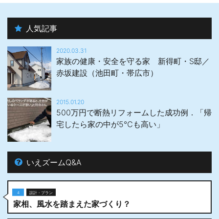
人気記事
2020.03.31
家族の健康・安全を守る家 新得町・S邸／
赤坂建設（池田町・帯広市）
2015.01.20
500万円で断熱リフォームした成功例．「帰
宅したら家の中が5℃も高い」
いえズームQ&A
4
設計・プラン
家相、風水を踏まえた家づくり？