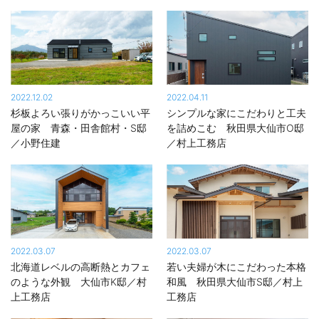
2022.12.02
2022.04.11
杉板よろい張りがかっこいい平
シンプルな家にこだわりと工夫
屋の家 青森・田舎館村・S邸
を詰めこむ 秋田県大仙市O邸
／小野住建
／村上工務店
2022.03.07
2022.03.07
北海道レベルの高断熱とカフェ
若い夫婦が木にこだわった本格
のような外観 大仙市K邸／村
和風 秋田県大仙市S邸／村上
上工務店
工務店