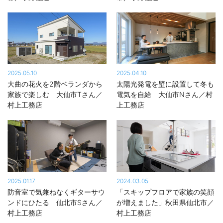
2025.05.10
2025.04.10
大曲の花火を2階ベランダから
太陽光発電を壁に設置して冬も
家族で楽しむ 大仙市Tさん／
電気を自給 大仙市Nさん／村
村上工務店
上工務店
2025.01.17
2024.03.05
防音室で気兼ねなくギターサウ
「スキップフロアで家族の笑顔
ンドにひたる 仙北市Sさん／
が増えました」秋田県仙北市／
村上工務店
村上工務店