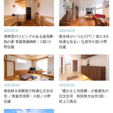
2021.02.10
2020.09.29
漆喰壁のリビングがある超高断
家全体がいつも25℃！省エネ&
熱の家 青森県藤崎町・O邸/小
快適な住まい 弘前市Ｋ邸/小野
野住建
住建
2020.08.28
2018.08.04
無垢材＆高断熱で快適な注文住
「暖かさと光熱費」が最優先の
宅 ／青森市浪岡・Ｈ邸／小野
注文住宅 秋田県大仙市S邸・
住建
村上工務店