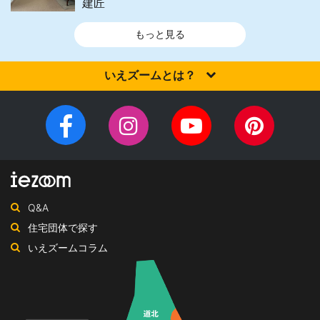
建匠
もっと見る
いえズームとは？
家を建てるなら、設計施工力・提案力など「真の実力」を有する
住宅会社を選びませんか？iezoom（いえズーム）は（株）北海道
Facebook
Instagram
YouTube
Pinteres
住宅新聞社が、日頃の住宅業界への取材を元に、優れたハウスメ
チ
ペ
ーカー・工務店を紹介するサイトです。
ャ
ー
ン
ジ
ネ
Q&A
ル
住宅団体で探す
いえズームコラム