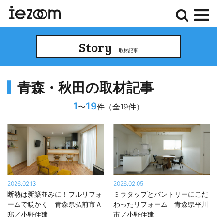
検
メ
Story
索
ニ
取材記事
ュ
ー
青森・秋田の取材記事
1
19
〜
件（全19件）
2026.02.13
2026.02.05
断熱は新築並みに！フルリフォ
ミラタップとパントリーにこだ
ームで暖かく 青森県弘前市Ａ
わったリフォーム 青森県平川
邸／小野住建
市／小野住建