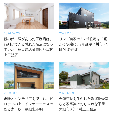
2024.02.26
2023.11.28
親の代に縁があった工務店は、
リンゴ農家の2世帯住宅を「暖
行列ができる隠れた名店になっ
かく快適に」/青森県平川市・S
ていた 秋田県大仙市Fさん/村
邸/小野住建
上工務店
2023.04.13
2022.12.09
趣味とインテリアを楽しむ、ピ
全館空調を生かした洗濯乾燥室
ロティの上にインナーテラスの
など家事楽でおしゃれな平屋
ある家 秋田県仙北市I邸
大仙市S邸／村上工務店