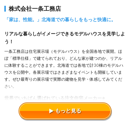
株式会社一条工務店
「家は、性能。」北海道での暮らしをもっと快適に。
リアルな暮らしがイメージできるモデルハウスを見学しよ
う！
一条工務店は住宅展示場（モデルハウス）を全国各地で展開。ほ
ぼ「標準仕様」で建てられており、どんな家が建つのか、リアル
に体験することができます。北海道では各地で計30棟のモデルハ
ウスを公開中。各展示場ではさまざまなイベントも開催していま
す。ぜひ最寄りの展示場で実際の建物を見学・体感してみてくだ
さい。
世界でいちばん選ばれている注文住宅メーカー※
理想とする住まいを、納得価格で多くの方に提供していくことも
もっと見る
「家は、性能。」を掲げる上での大切なテーマとしてきた一条工
務店。その想いで続けてきた住まいづくりが多くのオーナーに支
持されたことで、2019年から5年連続で「最新年間で最も売れて