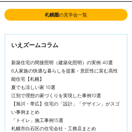
TM
いる注文住宅会社」として、ギネス世界記録
に認定されていま
す。 ※記録名｢最新年間で最も売れている注文住宅会社｣（認定対象
札幌圏
の見学会一覧
年：2023年）
ダントツの住宅性能・豊富なラインアップも魅力
超気密・超断熱性能と全館床暖房により、玄関や廊下、トイレや
いえズームコラム
お風呂まで家中が暖かく、ストーブやパネルヒーターいらずの暮
らしを叶えます。冷暖房費を気にせず、ワンランク上の快適を届
新築住宅の間接照明（建築化照明）の実例 40選
けています。 また窓、断熱材や住宅設備など多岐にわたる製品を
6人家族の快適な暮らしを提案・意匠性に富む高性
自社グル―プで開発することで、高性能・高品質な住まいを標準
仕様、納得価格で提供しています。
能住宅【札幌】
夏でも涼しい家 10選
デザイン・テイストは豊富なラインアップから好みのスタイルが
江別で理想の家づくりを実現した事例10選
選べます。また、二世帯住宅や平屋、三階建てなど、敷地条件や
【旭川・帯広】住宅の「設計」「デザイン」がスゴ
家族構成に合わせた最適なプランを提案しています。
い事例まとめ
一条工務店の家づくりが分かる多彩な施設やサービス
「トイレ」施工事例15選
道内各地で、入居宅訪問や構造・完成見学会、無料地盤調査、バ
札幌市白石区の住宅会社・工務店まとめ