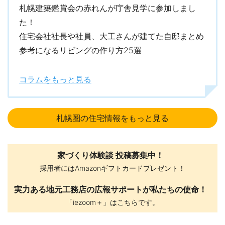
ーチャル展示場など、一条工務店の家づくりを知ることができる
札幌建築鑑賞会の赤れんが庁舎見学に参加しまし
サービスやイベントを開催しています。石狩市の「札幌ハウジン
た！
グテクノロジーセンター」は、実際に見て触れて「性能の違い」
住宅会社社長や社員、大工さんが建てた自邸まとめ
について学ぶことができ、ご家族そろって楽しめる施設です。 ※詳
しくは下記の「開催中のイベント」一覧でチェックしてみてくだ
参考になるリビングの作り方25選
さい。
コラムをもっと見る
※展示場の詳細・見学予約は下記の「公開中のモデルハウス」一覧
から展示場名をクリック！
資料請求はこちら
札幌圏の住宅情報をもっと見る
家づくり体験談 投稿募集中！
採用者にはAmazonギフトカードプレゼント！
実力ある地元工務店の広報サポートが私たちの使命！
「iezoom＋」はこちらです。