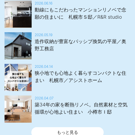
2026.06.16
動線にもこだわったマンションリノベで念
願の住まいに 札幌市Ｓ邸／R&R studio
2026.05.19
造作収納が豊富なパッシブ換気の平屋／奥
野工務店
2026.04.14
狭小地でも心地よく暮らすコンパクトな住
まい 札幌市／アシストホーム
2026.04.07
築34年の家を断熱リノベ。自然素材と空気
循環が心地よい住まい 小樽市Ｉ邸
もっと見る