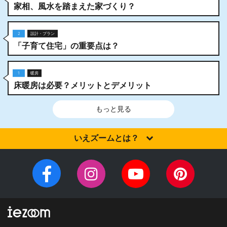
家相、風水を踏まえた家づくり？
2
設計・プラン
「子育て住宅」の重要点は？
1
暖房
床暖房は必要？メリットとデメリット
もっと見る
いえズームとは？
家を建てるなら、設計施工力・提案力など「真の実力」を有する
住宅会社を選びませんか？iezoom（いえズーム）は（株）北海道
Facebook
Instagram
YouTube
Pinteres
住宅新聞社が、日頃の住宅業界への取材を元に、優れたハウスメ
チ
ペ
ーカー・工務店を紹介するサイトです。
ャ
ー
ン
ジ