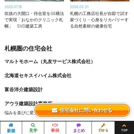
スポーツジムなど中規模建築の実績も豊富です。景色を採り込む
2025.07.18
2026.03.31
大きな連続窓を配した吹抜の広間や、1点ものの造作家具や什器で
吹抜の大開口・待合室をSE構法
札幌の工務店社長が自邸で試す
彩られた内装は、どれもドラマチックでスタイリッシュ。
で実現「おなかのクリニック札
家づくり・心身をリカバリーす
幌」 SVD建築工房
る自然素材の健康住宅
建築家とのコラボレートでは、設計者が描くデザインスケッチの
ディテールを丁寧に実現。長年の経験値から機能・デザインとコ
ストのバランスを取るために、現場レベルで提案をすることも多
札幌圏の住宅会社
く、プロならではのアイデアが建築家とオーナーの双方から喜ば
れています。
マルトモホーム（丸友サービス株式会社）
北海道セキスイハイム株式会社
富谷洋介建築設計
アウラ建築設計事務所
住宅会社に問い合わせる
悩みを喜びに変える設計の力
晃和住宅株式会社
見学
事例
まとめ
ﾘﾌｫｰﾑ
新築
TOP
お客さまといっしょに考え、進める家づくり