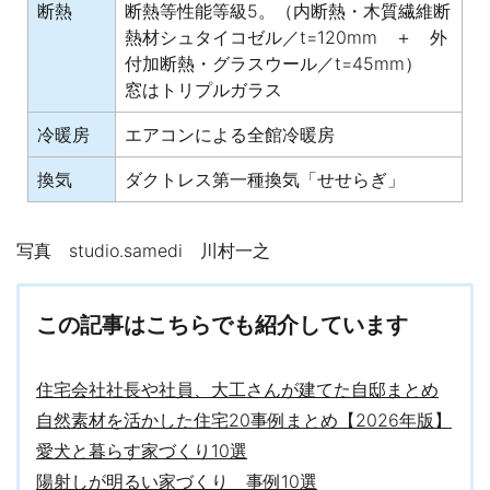
断熱
断熱等性能等級5。（内断熱・木質繊維断
熱材シュタイコゼル／t=120mm ＋ 外
付加断熱・グラスウール／t=45mm）
窓はトリプルガラス
冷暖房
エアコンによる全館冷暖房
換気
ダクトレス第一種換気「せせらぎ」
写真 studio.samedi 川村一之
この記事はこちらでも紹介しています
住宅会社社長や社員、大工さんが建てた自邸まとめ
自然素材を活かした住宅20事例まとめ【2026年版】
愛犬と暮らす家づくり10選
陽射しが明るい家づくり 事例10選