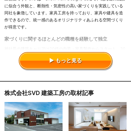
に似合う外観と、断熱性・気密性の高い家づくりを実践している
同社を象徴しています。家具工房を持っており、家具や建具を造
作できるので、統一感のあるオリジナリティあふれる空間づくり
が得意です。
家づくりに関するほとんどの職種を経験して独立
神社長の建築キャリアは20代の内装・家具製作からスタート。30
代からは在来工法、2×6工法などの設計と技術、充てん・外張・
もっと見る
ダブル断熱といったさまざまな断熱工法、内外装のプランやデザ
インを数社の住宅会社で学び、、2012年に独立しました。設計・
営業・現場管理とあらゆる職種を経験しているため、家づくりの
どの段階でも頼りになるパートナーとして、オーナーや建築家、
関連業者からも一目置かれる存在です。
株式会社SVD 建築工房の取材記事
SE工法を採用したダイナミック空間・建築家とのコラボ
も多数
柱と梁を剛接合した強固なフレーム構造で、大開口・大空間を可
能にするSE構法を採用しており、一般住宅のほか、クリニックや