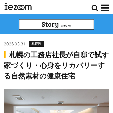
検
メ
Story
索
ニ
取材記事
ュ
ー
2026.03.31
札幌圏
札幌の工務店社長が自邸で試す
家づくり・心身をリカバリーす
る自然素材の健康住宅