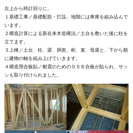
左上から時計回りに。
１基礎工事／基礎配筋・打設。地階には車庫を組み込んで
います。
２構造計算による新在来木造構法／土台を敷いた後に柱を
立てます。
３上棟／土台、柱、梁、胴差、桁、束、母屋と、下から順
に建物の軸を組み上げていきます。
４構造用合板貼／耐震のためのＯＳＢ合板が貼られ、サッ
シも取り付けられました。