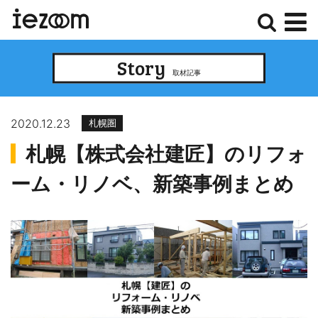
検
メ
Story
索
ニ
取材記事
ュ
ー
2020.12.23
札幌圏
札幌【株式会社建匠】のリフォ
ーム・リノベ、新築事例まとめ