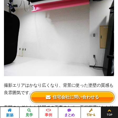
撮影エリアはかなり広くなり、背景に使った塗壁の質感も
良雰囲気です。
住宅会社に問い合わせる
夜間のかぎられた時間での工事のため、工程管理はかなり
緊張を強いられますが、軽天屋さん、内装屋さん、塗壁職
見学
事例
まとめ
ﾘﾌｫｰﾑ
新築
TOP