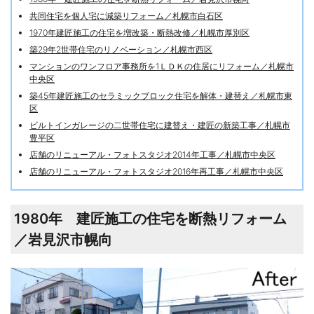
共同住宅を個人宅に減築リフォーム／札幌市白石区
1970年建匠施工の住宅を増改築・断熱改修／札幌市厚別区
築29年2世帯住宅のリノベーション／札幌市西区
マンションのワンフロア事務所を1ＬＤＫの住居にリフォーム／札幌市
中央区
築45年建匠施工のセラミックブロック住宅を解体・建替え／札幌市東
区
ビルトインガレージの二世帯住宅に建替え・建匠の新築工事／札幌市
豊平区
店舗のリニューアル・フォトスタジオ2014年工事／札幌市中央区
店舗のリニューアル・フォトスタジオ2016年再工事／札幌市中央区
1980年 建匠施工の住宅を断熱リフォーム
／岩見沢市幌向