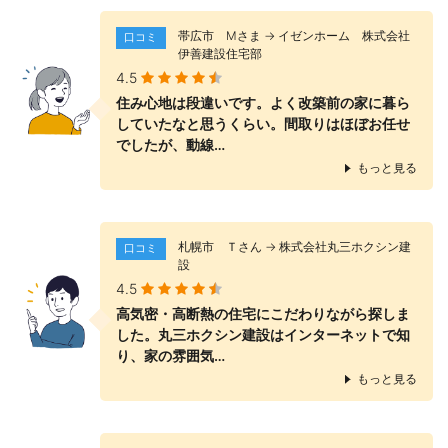
帯広市 Мさま → イゼンホーム 株式会社
口コミ
伊善建設住宅部
4.5
住み心地は段違いです。よく改築前の家に暮ら
していたなと思うくらい。間取りはほぼお任せ
でしたが、動線…
もっと見る
札幌市 Ｔさん → 株式会社丸三ホクシン建
口コミ
設
4.5
高気密・高断熱の住宅にこだわりながら探しま
した。丸三ホクシン建設はインターネットで知
り、家の雰囲気…
もっと見る