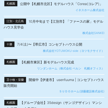
公開中【札幌市北区】モデルハウス「Corea(コレア)」
札幌圏
イネスホーム株式会社
10月中旬まで【江別市】「ファースの家」モデル
江別・北広島
ハウス見学会
株式会社SANKEI
7/4(土)〜【帯広市】​コンセプトハウス公開
十勝
株式会社YOTUMOKU-side（ヨツモクサイド）
【札幌市東区】新モデルハウス完成
札幌圏
リンダンホーム（株式会社 ベルン 札幌オフィス）
開催中【伊達市】 usenfuuma | コンセプトハウス
苫小牧・室蘭
販売開始
ＳＵＤＯホーム(須藤建設株式会社)
【グループ会社】35design（サンゴデザイン）マンシ
札幌圏