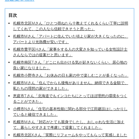
目次
札幌市北区Mさん「ひとつ尋ねたら十教えてくれるくらい丁寧に説明
してくれて、この人なら信頼できそうと思った」
札幌市Mさん「アパートに住んでいた頃より家が大きくなったのに、
アパートより光熱費が安いです」
札幌市豊平区Hさん「家事をする人の大変さを知っている女性設計士
さんならではの提案だと思います」
札幌市南区Tさん「どこにも出かける気が起きないくらい、居心地の
良い家になりました」
札幌市小野寺さん「お休みの日も家の中で楽しむことが多くなった」
札幌市Mさん「住んでからも後悔がありません。納得できる金額で、
私たちの理想の家ができました」
恵庭市Tさん「北海道でもインコたちにとってほぼ理想の環境をつく
ることができた」
小樽市Nさん「住宅の基本性能に関わる部分で江田建設はしっかりし
ていると確信できました」
札幌市Mさん「対応がとても親身でしたし、おしゃれな生活に加え
て、暮らしやすさまで考慮して提案してくれました」
札幌市北区Kさん「実際にリフォームをやってもらって実感しました