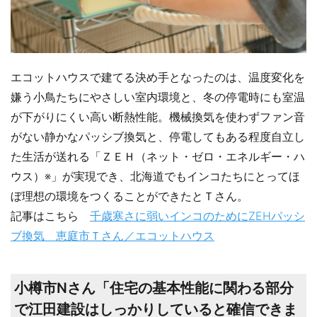
エコットハウスで建てる決め手となったのは、温度変化を
嫌う小鳥たちにやさしい室内環境と、冬の停電時にも室温
が下がりにくい高い断熱性能。機械換気を使わずファン音
がない静かなパッシブ換気と、停電してもある程度自立し
た生活が送れる「ＺＥＨ（ネット・ゼロ・エネルギー・ハ
ウス）※」が実現でき、北海道でもインコたちにとってほ
ぼ理想の環境をつくることができたとＴさん。
記事はこちら
千歳寒さに弱いインコのためにZEHパッシ
ブ換気 恵庭市Ｔさん／エコットハウス
小樽市Nさん「住宅の基本性能に関わる部分
で江田建設はしっかりしていると確信できま