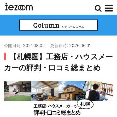
検
メ
Column
索
ニ
いえズーム コラム
ュ
ー
公開日時:
2021.08.02
更新日時:
2026.06.01
【札幌圏】工務店・ハウスメー
カーの評判・口コミ総まとめ