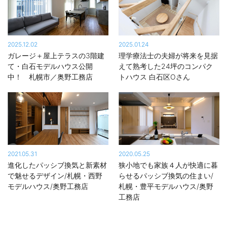
良く知られる存在。従業員が顧客の要望に丁寧に対応し、施工管
理、アフターメンテナンスなどもしっかり行うため、年間の新築
住宅施工棟数は札幌圏を中心に年間15棟までに限定している。
2025.12.02
2025.01.24
ガレージ＋屋上テラスの3階建
理学療法士の夫婦が将来を見据
て・白石モデルハウス公開
えて熟考した24坪のコンパク
中！ 札幌市／奥野工務店
トハウス 白石区Oさん
2021.05.31
2020.05.25
進化したパッシブ換気と新素材
狭小地でも家族４人が快適に暮
で魅せるデザイン/札幌・西野
らせるパッシブ換気の住まい/
モデルハウス/奥野工務店
札幌・豊平モデルハウス/奥野
工務店