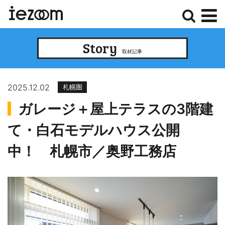
検
メ
Story
索
ニ
取材記事
ュ
ー
2025.12.02
札幌圏
ガレージ＋屋上テラスの3階建
て・白石モデルハウス公開
中！ 札幌市／奥野工務店