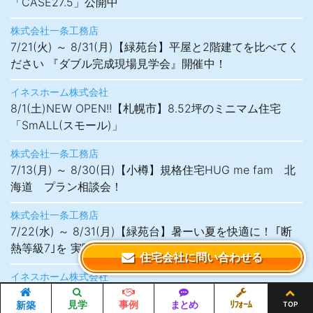
「CASE27.5」公開中
株式会社一条工務店
7/21(火) ～ 8/31(月)【緑苑台】平屋と2階建てを比べてく
ださい 『ダブル完成現場見学会』開催中！
イネスホーム株式会社
8/1(土)NEW OPEN!!【札幌市】8.52坪のミニマム住宅
「SmALL(スモール)」
株式会社一条工務店
7/13(月) ～ 8/30(日)【小樽】規格住宅HUG me fam 北
海道 プラン相談会！
株式会社一条工務店
7/22(水) ～ 8/31(月)【緑苑台】暑ーい夏を快適に！ ｢断
熱等級7｣を 実際に泊まってご体感ください！
住宅会社に問い合わせる
イネスホーム株式会社
開催中【札幌市北区】NEW OPEN!! 欲しかった暮らし、
見学
事例
まとめ
ﾘﾌｫｰﾑ
新築
TOP
ぜんぶここに。 モデルハウス「Corea(コレア)」