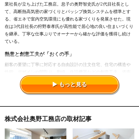
業社長が立ち上げた工務店。息子の奥野智史氏が2代目社長とし
て、高断熱高気密の家づくりとパッシブ換気システムを標準とす
る、省エネで室内空気環境にも優れる家づくりを発展させた。現
在は3代目社長の狩野泰孝氏が高性能で居心地の良い住まいづくり
を継承。丁寧な仕事ぶりでオーナーから確かな評価を獲得し続け
ている。
熱意と創意工夫が「おくの手」
顧客の要望に丁寧に対応する自由設計の注文住宅、住宅の構造や
性能、デザインや間取り、動線、住設機器などの創意工夫、道南
杉やレンガ、札幌軟石などの自然素材を活かした居心地の良い住
もっと見る
まいづくりなど、納得の住まいを実現する熱意と創意工夫を奥野
工務店では「おくの手」と呼び重視。直営大工による施工、丁寧
な家づくりはОB顧客からも高い評価を得ている。
50年の実績と信頼
株式会社奥野工務店の取材記事
奥野工務店は50年以上の歴史を有し、住宅業界内でも「ソトダン
21」や「NPO法人パッシブシステム研究会」などの活動を通じて