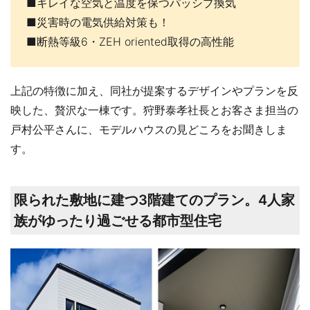
■キレイな空気と温度を保つパッシブ換気
■災害時の電気供給対策も！
■断熱等級6・ZEH oriented取得の高性能
上記の特徴に加え、同社が提案するデザインやプランを反
映した、贅沢な一棟です。狩野泰孝社長とお客さま担当の
戸村公平さんに、モデルハウスの見どころをお聞きしま
す。
限られた敷地に建つ3階建てのプラン。4人家
族がゆったり過ごせる都市型住宅