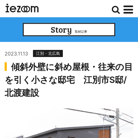
検
メ
Story
索
ニ
取材記事
ュ
ー
2023.11.13
江別・北広島
傾斜外壁に斜め屋根・往来の目
を引く小さな邸宅 江別市S邸/
北渡建設