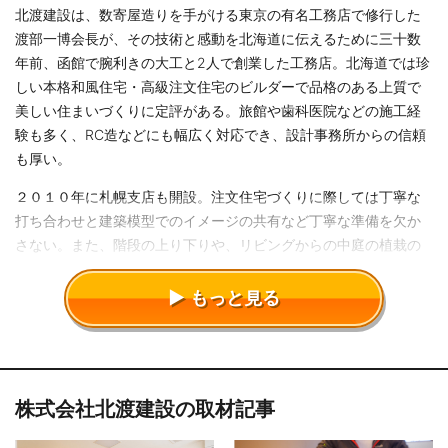
北渡建設は、数寄屋造りを手がける東京の有名工務店で修行した
渡部一博会長が、その技術と感動を北海道に伝えるために三十数
年前、函館で腕利きの大工と2人で創業した工務店。北海道では珍
しい本格和風住宅・高級注文住宅のビルダーで品格のある上質で
美しい住まいづくりに定評がある。旅館や歯科医院などの施工経
験も多く、RC造などにも幅広く対応でき、設計事務所からの信頼
も厚い。
２０１０年に札幌支店も開設。注文住宅づくりに際しては丁寧な
打ち合わせと建築模型でのイメージの共有など丁寧な準備を欠か
さない。また、階段の上り下りや、リビングからの中庭の植栽の
眺めなど、住み心地の良さにつながる気配りなども魅力。
もっと見る
株式会社北渡建設の取材記事