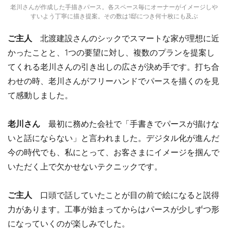
老川さんが作成した手描きパース。各スペース毎にオーナーがイメージしや
すいよう丁寧に描き提案。その数は1邸につき何十枚にも及ぶ
ご主人
北渡建設さんのシックでスマートな家が理想に近
かったことと、1つの要望に対し、複数のプランを提案し
てくれる老川さんの引き出しの広さが決め手です。打ち合
わせの時、老川さんがフリーハンドでパースを描くのを見
て感動しました。
老川さん
最初に務めた会社で「手書きでパースが描けな
いと話にならない」と言われました。デジタル化が進んだ
今の時代でも、私にとって、お客さまにイメージを掴んで
いただく上で欠かせないテクニックです。
ご主人
口頭で話していたことが目の前で絵になると説得
力があります。工事が始まってからはパースが少しずつ形
になっていくのが楽しみでした。