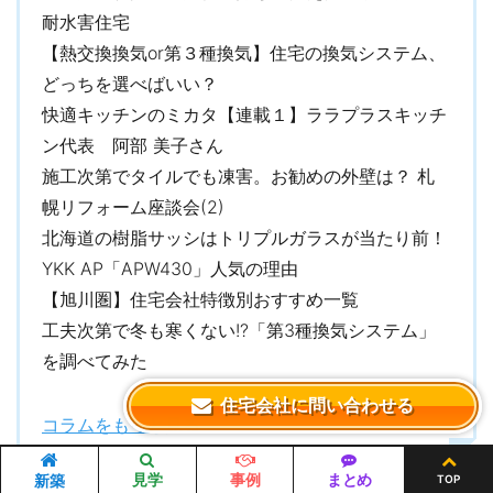
耐水害住宅
【熱交換換気or第３種換気】住宅の換気システム、
どっちを選べばいい？
快適キッチンのミカタ【連載１】ララプラスキッチ
ン代表 阿部 美子さん
施工次第でタイルでも凍害。お勧めの外壁は？ 札
幌リフォーム座談会(2)
北海道の樹脂サッシはトリプルガラスが当たり前！
YKK AP「APW430」人気の理由
【旭川圏】住宅会社特徴別おすすめ一覧
工夫次第で冬も寒くない!?「第3種換気システム」
を調べてみた
住宅会社に問い合わせる
コラムをもっと見る
見学
事例
まとめ
新築
TOP