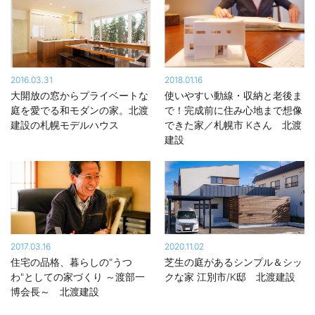
2016.03.31
2018.01.16
大開放の窓からプライベートな
使いやすい動線・収納と老後ま
庭を愛でる和モダンの家。北渡
で！完成前に住み心地まで想像
建設の札幌モデルハウス
できた家／札幌市 Kさん 北渡
建設
2017.03.16
2020.11.02
住宅の品格、暮らしの"うつ
芝生の庭があるシンプル＆シッ
わ"としての家づくり ～渡部一
クな家 江別市/K邸 北渡建設
博会長～ 北渡建設