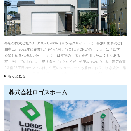
帯広の株式会社YOTUMOKU-side（ヨツモクサイド）は、幕別町出身の吉田
和憲氏が2022年に創業した住宅会社。“YOTUMOKU”の「よつ」は「四季」
を楽しめる心地よい家、「もく」は本物の「木」を使用したぬくもりある
家、そして“side”には「寄り添って」という想いが込められている。帯広市東
2条南25丁目のオフィスは、住宅のショールームも兼ねており、吹き抜け、階
段、キッチン、お風呂、造作など、参考にできるアイデアが詰まっていて、
もっと見る
吉田社長と一緒に見学すると、動線の工夫や巾木の高さに至るまで、家づく
りのヒントがたくさん聞ける。
株式会社ロゴスホーム
20代で構造や仕組み、30代で設計・デザインを学ぶ
吉田社長は、子どもの頃から機械を分解したり、自宅の間取りをどう改造し
たら生活動線が良くなるかを考えるなど、構造や仕組みを探求するのが好き
で、いずれは「自分の手で住む人にあった家を建てる工務店を創業したい」
と思い描いていた。