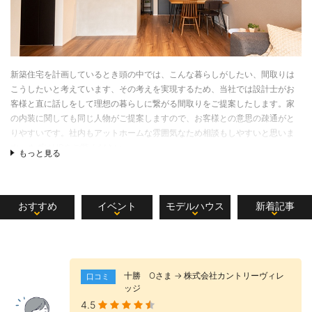
新築住宅を計画しているとき頭の中では、こんな暮らしがしたい、間取りは
こうしたいと考えています、その考えを実現するため、当社では設計士がお
客様と直に話しをして理想の暮らしに繋がる間取りをご提案したします。家
の内装に関しても同じ人物がご提案しますので、お客様との意思の疎通がと
りやすいです。社内もアットホームな雰囲気なため相談もしやすいと思いま
す。まずはHPをご覧ください。
もっと見る
おすすめ
イベント
モデルハウス
新着記事
十勝 Оさま → 株式会社カントリーヴィレ
口コミ
ッジ
4.5