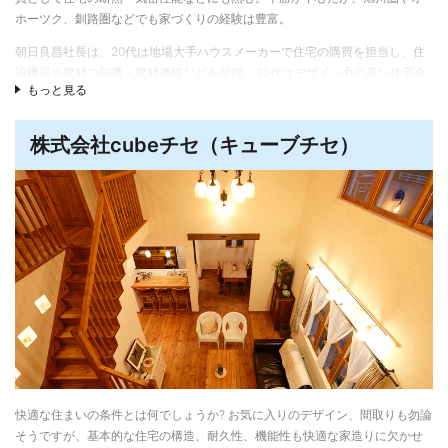
デザイン・テイストは豊富なラインアップから好みのスタイルが選べます。
ホーツク、釧路圏などでも家づくりの経験は豊富。
また、二世帯住宅や平屋、三階建てなど、敷地条件や家族構成に合わせた最
朝日良昌社長は、20代は地場大手ハウスメーカーで住宅の購買を担当し、住
適なプランを提案しています。
設機器や建材の知識・建材価格などを習得、30代はデザイン力の高い住宅会
もっと見る
社で設計・提案・現場管理などの経験を積み、2017年に芽室町で株式会社カ
一条工務店の家づくりが分かる多彩な施設やサービス
ントリーヴィレッジを起業。
道内各地で、入居宅訪問や構造・完成見学会、無料地盤調査、バーチャル展
株式会社cubeチセ（キューブチセ）
示場など、一条工務店の家づくりを知ることができるサービスやイベントを
開催しています。石狩市の「札幌ハウジングテクノロジーセンター」は、実
際に見て触れて「性能の違い」について学ぶことができ、ご家族そろって楽
しめる施設です。 ※詳しくは下記の「開催中のイベント」一覧でチェックして
みてください。
※展示場の詳細・見学予約は下記の「公開中のモデルハウス」一覧から展示場
名をクリック！
資料請求はこちら
快適な住まいの条件とは何でしょうか? お気に入りのデザイン、間取りも勿論
そうですが、基本的な住宅の構造、耐久性、機能性も快適な家造りに欠かせ