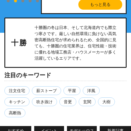
もっと見る
もっと見る
もっと見る
もっと見る
もっと見る
十勝圏の冬は日本、そして北海道内でも際立
つ寒さです。厳しい自然環境に負けない高気
密高断熱住宅が求められるため、全国的に見
十勝
ても、十勝圏の住宅業界は、住宅性能・技術
に優れる地場工務店・ハウスメーカーが多く
活躍しているエリアです。
注目のキーワード
注文住宅
薪ストーブ
平屋
洋風
キッチン
吹き抜け
音更
玄関
大樹
高断熱
おすすめ
イベント
モデルハウス
新着記事