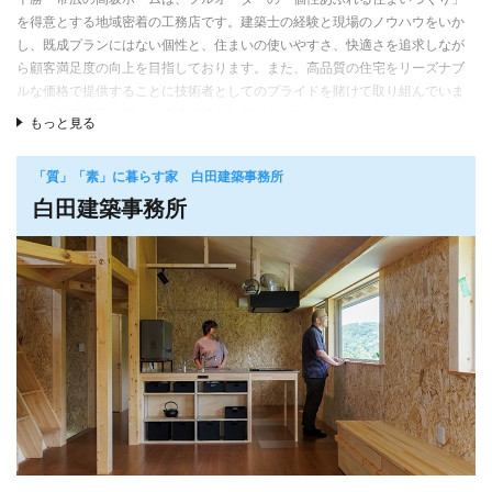
なり、女性スタッフ2名が設計サポートで連携。施工面では腕の良いベテラン
を得意とする地域密着の工務店です。建築士の経験と現場のノウハウをいか
大工３名と新進気鋭の30代の大工を含む専属大工が、一度に3現場で住宅施
し、既成プランにはない個性と、住まいの使いやすさ、快適さを追求しなが
工が可能な体制を構築している。さらに20代の現場監督が2名在籍し技術、経
ら顧客満足度の向上を目指しております。また、高品質の住宅をリーズナブ
験を磨いている。 設計・施工両面で経験者と若手がうまくバランスされ、将
ルな価格で提供することに技術者としてのプライドを賭けて取り組んでいま
来を見据えた人材育成を推進している。
す。「長期優良住宅」を標準仕様としております。
もっと見る
「質」「素」に暮らす家 白田建築事務所
白田建築事務所