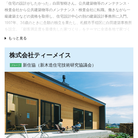
「住宅の設計がしたかった」白田智樹さん。公共建築物等のメンテナンス・
検査会社から公共建築物等のメンテナンス・検査会社に転職。働きながら一
級建築士などの資格を取得し、住宅設計中心の別の建築設計事務所に入門。
1997年、36歳のときに念願の独立を果たし、札幌市手稲区に白田建築事務所
を設立。「顧客満足度を最優先した家づくり」をテーマに全道各地で家づく
りを行っている。
もっと見る
材料の「質」を見極め「素」材の良さを活かした家づくり
株式会社ティーメイス
大工本来の技術を活かした家づくり。フェノールフォームによる外張り断熱
を採用し、気密を外側で確保することで、内部は柱や構造用合板を表わしに
新住協（新木造住宅技術研究協議会）
グループ
するなど、素材感たっぷりな仕上げが特徴。内装材を重ねないため、コスト
ダウンにもつながっている。
自然エネルギーを活用した給気と循環システム
床暖房によって蓄熱された地中に「アースチューブ」を設置し、外気を地中
の熱で温めながら給気する方法を採用。地中熱を活用することで、冬は暖房
負荷を軽減し、夏には逆に、外気温より低い温度を保つ地中の冷たさを利用
することで冷房負荷が抑えられる。
排気熱を活用した融雪システムも
24時間換気によって排気される熱を再利用した「融雪溝」も提案。住宅性能