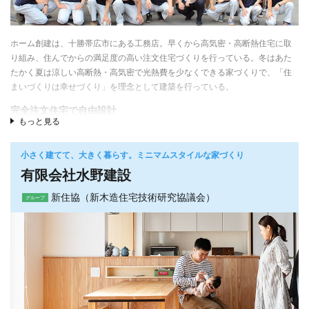
ンはスッキリとオシャレな印象で、コーディネーターとしても関わりたいと
日崎ゆかり社長ほか女性スタッフが、お客様の要望を踏まえた上で「自分が
思いました。
住むとしたら」という顧客目線に立って、顧客と一緒に、使いやすい間取
り、生活動線、収納、キッチンなどの住宅設備を真剣に考え提案するので、
ホーム創建は、十勝帯広市にある工務店。早くから高気密・高断熱住宅に取
暮らしやすさを実感できる家が実現する。
り組み、住んでからの満足度の高い注文住宅づくりを行っている。冬はあた
たかく夏は涼しい高断熱・高気密で光熱費を少なくできる家づくりで、「住
4 リノベーションは新築よりも価格を抑えられる
まいづくりは幸せづくり」を理念として建築を行っている。
土地や建材価格の高騰の中で、新築住宅では、予算の面で、住まいへの要
望、夢がなかなか叶わない現実もある。一方リノベーションであれば、利便
完全注文住宅で自由設計
もっと見る
性が良い住宅地で、比較的面積も広く、価格も安い、築年数の割に品質・性
お客様の希望のご予算、ご家族の構成やご要望、敷地の条件などに合わせて
能の良い中古住宅を見つけられることがある。また、状態がよければ基礎・
それぞれのご家族に合う、オリジナルな間取り、設計を自社の設計士が提
梁や柱などをメンテナンスした上で使い続けることもできるので建設コスト
小さく建てて、大きく暮らす。ミニマムスタイルな家づくり
案。リーズナブルな価格ながら、「企画住宅」でないことを売りにしてい
も抑えられる。また固定資産税も安いので、新築住宅よりも費用を抑えるこ
有限会社水野建設
る。また、安心できる生活を実現するための提案や、お客様が求めている情
とができる。
報を提供することにも力を入れている。
新住協（新木造住宅技術研究協議会）
グループ
5 家への夢・ワクワクが実現できる
光熱費を安く、維持費もかかりにくい住まい
2代目社長である日崎ゆかりさんは、お客様にまず「これは無理じゃないか、
という制限を外したらどんな家に住みたいですか？」とお聞きすることから
早くから家づくりの合理化に取り組み、在来軸組木造工法をPFP工法と呼ば
始める。「高望みかな」「予算から考えたら無理かな」という心理的なブロ
れる合理化工法に変えた。付加断熱も早くから採用し、十勝の厳しい冬に耐
ックを壊して潜在的な希望をお聞きすることで、リノベーションなら実現で
える高断熱・高気密性能を実現。特に気密性能に関しては、全棟気密測定を
きる、本当に満足いただける家づくりが始まるという。「お客様の要望を全
行うことでお客様に安心を提供している。また、外壁には標準仕様で樹脂サ
力で叶えて、喜んでいただくことで、それが今ではリノベーションをお客様
イディングを採用。軽くて塗り替えの必要がなく、凍害によるシーリング切
に自信を持ってご提案できる原動力になっています」と話す。
れの心配がないオープンジョイント工法で施工する。メーカー30年保証が付