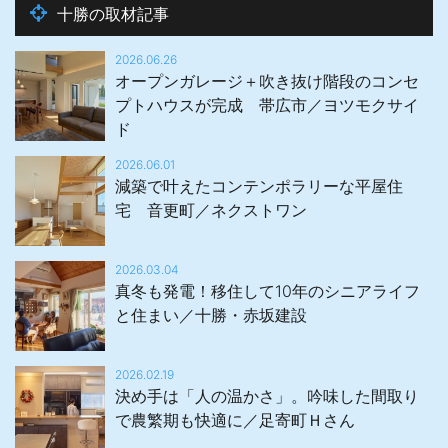
十勝の取材記事
2026.06.26
オープンガレージ＋吹き抜け階段のコンセ
プトハウスが完成 帯広市／ヨツモクサイ
ド
2026.06.01
減築で叶えたコンテンポラリーな平屋住
宅 音更町／ネクストワン
2026.03.04
真冬も発電！移住して10年のシニアライフ
と住まい／十勝・赤坂建設
2026.02.19
決め手は「人の温かさ」。吟味した間取り
で農繁期も快適に／足寄町Ｈさん