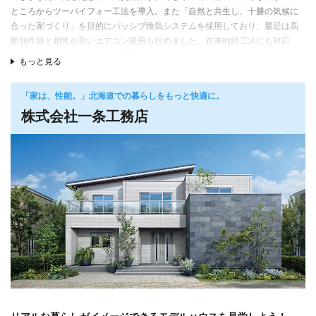
ところからツーバイフォー工法を導入。また「自然と共生し、十勝の気候に
合った家づくり」を目的にパッシブ換気システムを採用しており、最近は高
断熱性能と相性が良いエアコン暖房も始めました。在来軸組工法にも対応
し、多様なデザインニーズに対応する体制を整えています。
もっと見る
設計から、基礎工事、大工工事まで、自社スタッフで全て行えるのも自慢で
す。長く住む家だから、責任ある施工体制でアフターサービスも含めた長い
「家は、性能。」北海道での暮らしをもっと快適に。
お付き合いができます。
株式会社一条工務店
十勝へ移住を希望する人たちからの相談や、家づくりも増えています。