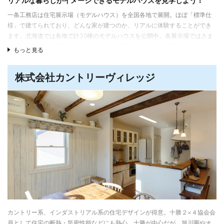
リアルな暮らしがイメージできるモデルハウスを見学しよう！
一条工務店は住宅展示場（モデルハウス）を全国各地で展開。ほぼ「標準仕
様」で建てられており、どんな家が建つのか、リアルに体験することができ
ます。北海道では各地で計30棟のモデルハウスを公開中。各展示場ではさま
ざまなイベントも開催しています。ぜひ最寄りの展示場で実際の建物を見
もっと見る
学・体感してみてください。
世界でいちばん選ばれている注文住宅メーカー※
株式会社カントリーヴィレッジ
理想とする住まいを、納得価格で多くの方に提供していくことも「家は、性
能。」を掲げる上での大切なテーマとしてきた一条工務店。その想いで続け
てきた住まいづくりが多くのオーナーに支持されたことで、2019年から5年連
TM
続で「最新年間で最も売れている注文住宅会社」として、ギネス世界記録
に認定されています。 ※記録名｢最新年間で最も売れている注文住宅会社｣（認
定対象年：2023年）
ダントツの住宅性能・豊富なラインアップも魅力
超気密・超断熱性能と全館床暖房により、玄関や廊下、トイレやお風呂まで
家中が暖かく、ストーブやパネルヒーターいらずの暮らしを叶えます。冷暖
房費を気にせず、ワンランク上の快適を届けています。 また窓、断熱材や住
宅設備など多岐にわたる製品を自社グル―プで開発することで、高性能・高
カントリー系、インダストリアル系の住宅デザインが得意。十勝２×４協会会
品質な住まいを標準仕様、納得価格で提供しています。
員として住宅の断熱・気密性能などにも熱心。十勝が中心だが、旭川圏やオ