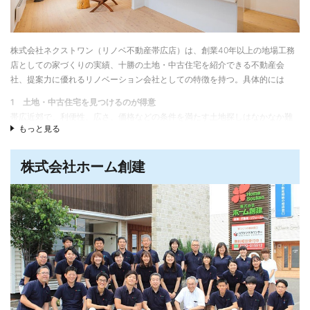
当しています。全員が建築士とインテリアコーディネーターの有資格者で、
数社での経験を積んだプロ集団。現場管理やアフターメンテナンスを担当す
る匂坂誠紀（さぎさかともき）さんが脇を固めています。
株式会社ネクストワン（リノベ不動産帯広店）は、創業40年以上の地場工務
大野博美さん／設計・コーディネート・広報担当
店としての家づくりの実績、十勝の土地・中古住宅を紹介できる不動産会
プランニングに入る前のヒアリングは特に丁寧に行う事を心がけています。
社、提案力に優れるリノベーション会社としての特徴を持つ。具体的には
ヒアリングの中で、お客様ご自身も気づかなかった好みや希望が見つかるこ
とも。家事や子育て経験から得た暮らしのヒントをお客様と共有しながら、
1 土地・中古住宅を見つけるのが得意
じっくり丁寧に家づくりを進めており、唯一無二のデザインを目指していま
帯広近郊で、利便性、広さ、価格などの条件を満たす土地探しはなかなか難
す。
もっと見る
しい。しかし、不動産会社（センチュリー21加盟）として、十勝エリアの土
地、家の情報を豊富に有し、同時に、その土地にどういう家を建てると良い
匂坂誠紀（さぎさかともき）さん／現場管理・アフターメンテナンス担当
か、その中古住宅をどうリノベーションしたらいいか、を踏まえた提案がで
株式会社ホーム創建
前職で知り合いだった大工職人さんから「ティーメイスはしっかりした家づ
きる。
くりをしている」という話をよく聞いていました。デザインやプランの良さ
も魅力ですが、構造面や断熱施工など「見えない部分」を大切にした家づく
2 リノベーションで住宅性能・品質を確保できる
りは、自分にとっても達成感につながっており、こうしたしっかりとした家
株式会社ネクストワン（リノベ不動産帯広店）は創業1980年の地場工務店。
づくりが、お客さまの暮らしの安心につながっています。大工職人からスタ
建築士でもある日崎清二会長が、中古住宅の現状の性能、品質をチェック
ートし、これまで色んな現場を経験しましたが、職人さんの技術を含め、テ
し、状態の良い物件を選び、その上で、気密断熱性能や耐久性、耐震性能な
ィーメイスの現場は一番クオリティが高いと感じています。
どを確保する工事を行うことで、見た目だけ綺麗な「お化粧リフォーム」で
はなく、断熱・耐震・耐久性能が高い、性能・品質を確保したリノベーショ
松田裕子さん／設計・コーディネート担当
ンを実現できる。
ティーメイスに入社を決めたのは、設計士としての経験から、当社は構造的
に安心できる家を建てていると評価できたことが一番の理由でした。デザイ
3 女性目線の間取り、住宅設備が実現できる