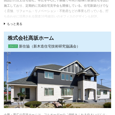
由設計の注文住宅会社。帯広を中心に十勝圏で年間20数棟の新築住宅を設計
施工しており、定期的に完成住宅見学会も開催している。住宅新築だけでな
く店舗、リフォーム・リノベーション・不動産などの事業も行っている。打
ち合わせに活用される国道38号線沿いのオフィスのデザインも好評。
もっと見る
デザインはモダン系中心で顧客要望を重視
住宅デザインは土地の形状や顧客の要望を前提に、設計・コーディネーター
株式会社髙坂ホーム
がプランを提案する。設計・デザイン力も強みで、顧客のデザイン的な好み
や生活動線などを踏まえながらも、意匠面でもワクワクする提案を重視する
新住協（新木造住宅技術研究協議会）
グループ
設計事務所的側面もある。モダン系のデザインが中心だが、無垢材や塗り壁
など自然素材も効果的に取り入れることでほっこり安らげる空間づくりも大
切にしている。
住宅性能の高さは大前提
暖かく省エネで、居心地の良い空間を作るためには断熱、気密、換気など、
住宅の基本性能も重要になる。断熱は外壁が140mmの高性能グラスウールに
外側に付加断熱をプラス。天井はブローイング400～500mmを標準仕様にし
ている。また十勝２×４協会の活動の一環でフレーミング検定や気密測定など
による施工品質のレベルアップにも取り組んでいる。
将来を見据えた人材育成
設計・プランニング面では経験豊富な竹市真已会長と古市淳也社長が中心と
十勝・帯広の高坂ホームは、フルオーダーの「個性あふれる住まいづくり」