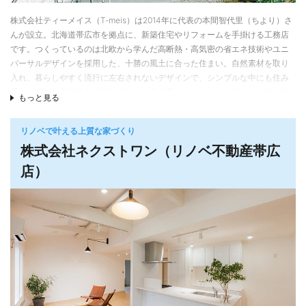
を高めるだけでなく、エネルギー循環にも着目した省エネな家づくりを行っ
ている。
株式会社ティーメイス（T-meis）は2014年に代表の本間智代里（ちより）さ
んが設立。北海道帯広市を拠点に、新築住宅やリフォームを手掛ける工務店
です。つくっているのは北欧から学んだ高断熱・高気密の省エネ技術やユニ
バーサルデザインを採用した、十勝の風土に合った住まい。自然素材を取り
入れ、暮らしやすく流行に左右されないデザインで、シンプルな中にも住み
手のこだわりや個性を反映しており、永く愛されるオンリーワンの一棟を提
もっと見る
供しています。
「見えない部分」を大切に
リノベで叶える上質な家づくり
株式会社ネクストワン（リノベ不動産帯広
ティーメイスが採用しているのは柱・梁などの接合部に金物を採用した金物
工法。面で強度を上げる2×4工法や、柱を組んで強度を上げる日本の伝統的
店）
な在来工法（木造軸組工法）など、さまざまな工法を学び実践した上で、
「それぞれのメリットを生かした工法にたどり着いた」と本間社長は話しま
す。大スパンが採りやすく、自由度の高いプランにもつながっているそう。
断熱・気密工事は経験豊富な職人の手で行われ、全棟で品質管理と気密測定
を実施。頑丈な躯体と高断熱・高気密で安心と快適が続きます。
スタッフ全員が共通意識をもって進める「丁寧な家づくり」
ティーメイスは現在、本間社長のほか3名のスタッフが在籍。本間社長、大野
博美さん、松田裕子さんが設計・プラン・引き渡しまでをワンストップで担