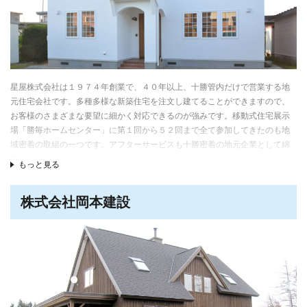
北海道向けの商品ラインナップは、自由設計に対応した注文住宅「フォルテ
ージ デュオ・トレス」、太陽光発電を標準搭載した「エコシア」、シンプル
な四角い家をベースにしたセミオーダー型住宅「ゼロキューブ+ファン」、太
陽光発電と省エネ設備を標準搭載した「ヒカリア」と、さまざまなニーズに
対応している。ほか、建売住宅や土地も取り扱っている。
各エリアのロゴスホーム支店は下記備考欄から参照ください。
星屋株式会社は１９７４年創業で、４０年以上、十勝管内だけで営業する地
元住宅会社です。多種多様な新築住宅を注文し建てることができますので、
お客様のさまざまな要望に細かく対応できるのが強みです。移動式住宅展示
場「勝毎ホームセンター」に第１回から５２回まで全て参加してきたのも地
域密着の取組の一つです。アフターサービスも十勝密着の地元企業として綿
密にできますので、住まわれてからも安心です。
もっと見る
株式会社岡本建設