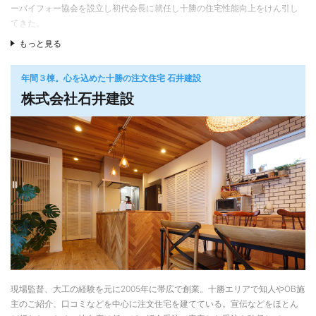
ーバイフォー協会を設立し初代会長に就任し十勝の住宅性能向上をけん引し
てきた。
もっと見る
現在は6代目、赤坂正社長のもと、住宅性能の向上に加え、住まいのデザイ
ン、住み心地、防災力などの強化、十勝への移住促進、そして地元工務店と
して地域貢献にも積極的に取り組んでいる。
年間３棟。心を込めた十勝の注文住宅 石井建設
株式会社石井建設
現場監督、大工の経験を元に2005年に帯広で創業。十勝エリアで知人やOB施
主のご紹介、口コミなどを中心に注文住宅を建てている。宣伝などをほとん