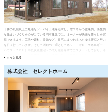
十勝の気候風土に最適なツーバイ工法を追求し、省エネかつ健康的、衛生的
な住まいづくりを心がけている岡本建設では、オーナーが快適な暮らしを実
現できるよう、工法や素材、設備など、住宅にまつわるあらゆる研究と努力
を日々行っています。そして活動の一環としてネット・ゼロ・エネルギー・
ハウス（ＺＥＨ）や低炭素住宅への取り組みをすでにスタートしており、今
年ＺＥＨビルダーの最高ランクである五つ星を取得致しました。
もっと見る
株式会社 セレクトホーム