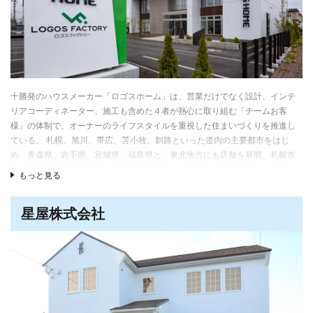
20代の頃は地場ビルダーで施工管理者として働き、年間約30棟近く住宅を担
当し、材料の仕入れや大工・基礎・左官などさまざまな専門工事の職人さん
たちとの連携、住宅性能・品質・コストなどの基本を学んだ。30代以降は内
装会社で壁紙やインテリアなどのデザインを、建築家と連携した自由設計の
注文住宅を建てる住宅会社では、建て主の要望を丁寧に伺い、建築家がプラ
ンする意匠性の高いディテール・設計を形にする経験を重ねた。その結果、
顧客の要望を元に、住宅の構造・品質と、意匠・デザイン性を両立させるノ
十勝発のハウスメーカー「ロゴスホーム」は、営業だけでなく設計、インテ
ウハウを身につけることができた。
リアコーディネーター、施工も含めた４者が熱心に取り組む「チームお客
様」の体制で、オーナーのライフスタイルを重視した住まいづくりを推進し
顧客に寄り添うために住宅会社を創業
ている。 札幌、旭川、帯広、苫小牧、釧路といった道内の主要都市をはじ
そうした経験と知識が増える一方、担当する案件も増え、多忙を極めるよう
め、青森県、岩手県、宮城県、福島県と、東北地方にも店舗を展開。札幌市
になった。そこで2021年に満を持して住宅会社YOTUMOKU-sideを創業。住
内での建築確認申請件数（2022年9月現在）は73棟と上位の実績を上げてい
もっと見る
宅会社の元役員や、コーディネイト力が高い若手女性、施工管理の修行中の
る。
若手男性も社員として加わり、大工をはじめ基礎、左官、電気などの専門工
十勝地方という日本でも有数の寒い地域にある住宅会社として、①半袖でい
星屋株式会社
事は、これまでの人脈の中から腕と信頼度の高い人材を起用。自由設計の注
られるほど暖かく高い住宅性能、②暖房料金はしっかり抑える省エネ性能、
文住宅・リノベーション・リフォームをこなす住宅会社として立ち上げた。
③北海道で働く誰もが手の届く価格設定の3点が揃った「十勝型住宅」が同
吉田社長は「売上や受注棟数を追いかけすぎて、お客様お一人おひとりのご
社の強み。中でも住宅性能においては「２×６工法」を採用し、高性能グラス
要望に向き合えなくなるような住宅会社にはなりたくない。大好きな家づく
ウール16Kを140mm使用した断熱施工をはじめ、アルミを蒸着させた「ダン
りを続けられるように、意匠性の高い家づくり、家具やキッチン、収納など
シーツ」、外壁内の結露を防ぐ「ウェザーメイトプラス」を使うことで性能
も含めたこだわりの造作など、他社ではなかなか実現できなかった要望など
を長く維持できるよう工夫している。
も形にできる新築・リフォーム会社として差別化していきたい」と話す。