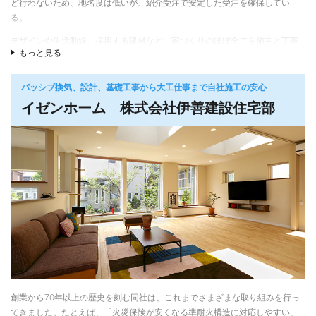
ど行わないため、地名度は低いが、紹介受注で安定した受注を確保してい
る。
デザインや生活動線、採用する建材など、家づくりのほぼ全てを施主と丁寧
もっと見る
に打合せを行い、心を込めて、施主の要望に向かい合う住まいづくりが特
長。モダンタイプやナチュラル系など、施工事例を見ても、タイプはさまざ
ま。丁寧な打ち合わせを元に行うプランづくりや、性能を重視した住宅施工
パッシブ換気、設計、基礎工事から大工仕事まで自社施工の安心
が欠かせないため、年間３棟が理想と石井社長は考えている。十勝２×４協会
イゼンホーム 株式会社伊善建設住宅部
会員
創業から70年以上の歴史を刻む同社は、これまでさまざまな取り組みを行っ
てきました。たとえば、「火災保険が安くなる準耐火構造に対応しやすい」