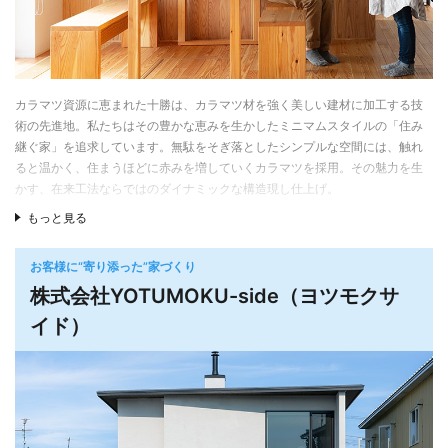
いている
また、大工や職人の地位向上と待遇改善にも取り組み、匠創建という会社を
設立。現在30数名が所属し、基礎工事から造作、木工事、内装工事などさま
ざまな仕事を自社で行える体制が整っている。ホーム創建の年間60棟前後と
カラマツ資源に恵まれた十勝は、カラマツ材を強く美しい建材に加工する技
いう十勝でもトップクラスの住宅建築を支えている。匠創建では大工や職人
術の先進地。私たちはその豊かな恵みを生かしたミニマムスタイルの「住み
は月給制。福利厚生制度を整備し、毎年若い大工を採用し育成。現場は1日5
継ぐ家」を追求しています。無駄をそぎ落としたシンプルな空間には、触れ
回清掃するなど、人間性やマナーの向上にも力を注いでいる。
ると温かく、住まうほどに赤みを増していくカラマツを採用。その魅力を生
かす、在来工法ならではのダイナミックな構造現し仕上げ。
お引き渡ししてからがお付き合いの始まり
もっと見る
住宅が完成すると、社員や工事関係者、お客様が集まって「お引き渡し式」
地元の素材を知り尽くした十勝の職人、大工が自然素材の魅力を引き出しま
を行う。住宅の引き渡しを家族の思い出に残る大切なイベントと考え、その
した。流行を追わず、風土に根付いた住まいは歳月を経るほどに味わいを深
気持ちや感動を忘れずに、この日から大切に家を育てていってほしい気持ち
めます。私たちと一緒に、100年後もその価値を失うことがなく、豊かな暮ら
お客様に“寄り添った”家づくり
が込められている。
し方を実現できる十勝の家を建ててみませんか。
株式会社YOTUMOKU-side（ヨツモクサ
お引き渡し後のアフターサービスに力を入れているのも特徴。建築後3ヵ月、
イド）
6ヵ月、1年、3年、5年、10年、15年とアフターフォロー訪問をしている。
さらに年に１度、ホーム創建で家を建てたOB施主とその家族を一堂に集めた
「ふれあい焼肉会」を実施。近年は700名を超える一大イベントとして定着し
ている。このほか、OB施主限定のポイントクラブ制度や、節目にお花を届け
る「周年花」など、お客様を大切にする気持ちを形にしている。