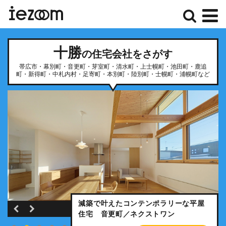
検
メ
十勝
索
ニ
の住宅会社をさがす
帯広市・幕別町・音更町・芽室町・清水町・上士幌町・池田町・鹿追
ュ
町・新得町・中札内村・足寄町・本別町・陸別町・士幌町・浦幌町など
ー
オープンガレージ＋吹き抜け階段のコ
ゴルフ＆シアタールームで趣味も充
ンセプトハウスが完成 帯広市／ヨツ
減築で叶えたコンテンポラリーな平屋
真冬も発電！移住して10年のシニアラ
決め手は「人の温かさ」。吟味した間
実。こだわりの和モダン住宅/帯広市Ｋ
モクサイド
住宅 音更町／ネクストワン
イフと住まい／十勝・赤坂建設
取りで農繁期も快適に／足寄町Ｈさん
さん