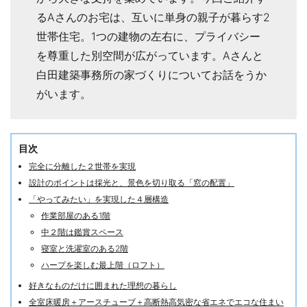
るAさんのお宅は、互いに単身の親子が暮らす2
世帯住宅。1つの建物の左右に、プライバシー
を尊重した別空間が広がっています。Aさんと
白田建築事務所の家づくりについてお話をうか
がいます。
目次
完全に分離した２世帯を実現
設計のポイントは採光と、景色を切り取る「窓の配置」
「やってみたい」を実現した４層構造
作業部屋のある1階
中２階は鑑賞スペース
寝室と洗濯室のある2階
ハープを楽しむ最上階（ロフト）
好きなものだけに囲まれた理想の暮らし
全室床暖房＋アースチューブ＋高断熱高気密な省エネでエコな住まい