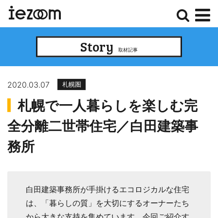
検
メ
Story
索
ニ
取材記事
ュ
ー
2020.03.07
札幌圏
札幌で一人暮らしを楽しむ完
全分離二世帯住宅／白田建築事
務所
白田建築事務所が手掛けるエコロジカルな住宅
は、「暮らしの質」を大切にするオーナーたち
から大きな支持を集めています。今回ご紹介す