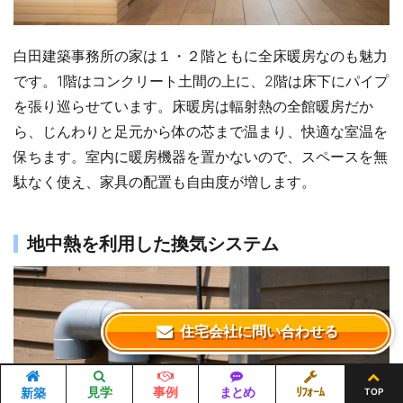
白田建築事務所の家は１・２階ともに全床暖房なのも魅力
です。1階はコンクリート土間の上に、2階は床下にパイプ
を張り巡らせています。床暖房は輻射熱の全館暖房だか
ら、じんわりと足元から体の芯まで温まり、快適な室温を
保ちます。室内に暖房機器を置かないので、スペースを無
駄なく使え、家具の配置も自由度が増します。
地中熱を利用した換気システム
住宅会社に問い合わせる
見学
事例
まとめ
ﾘﾌｫｰﾑ
新築
TOP