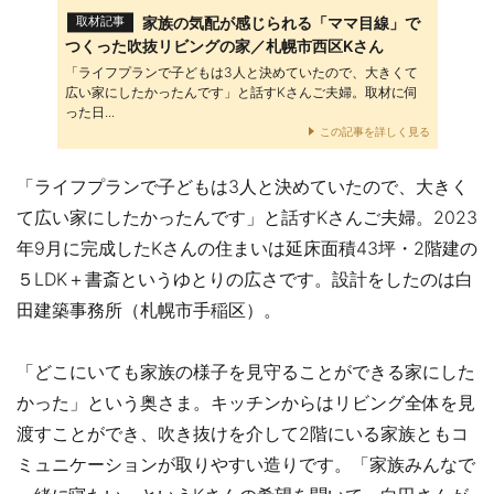
家族の気配が感じられる「ママ目線」で
取材記事
つくった吹抜リビングの家／札幌市西区Kさん
「ライフプランで子どもは3人と決めていたので、大きくて
広い家にしたかったんです」と話すKさんご夫婦。取材に伺
った日...
この記事を詳しく見る
「ライフプランで子どもは3人と決めていたので、大きく
て広い家にしたかったんです」と話すKさんご夫婦。2023
年9月に完成したKさんの住まいは延床面積43坪・2階建の
５LDK＋書斎というゆとりの広さです。設計をしたのは白
田建築事務所（札幌市手稲区）。
「どこにいても家族の様子を見守ることができる家にした
かった」という奥さま。キッチンからはリビング全体を見
渡すことができ、吹き抜けを介して2階にいる家族ともコ
ミュニケーションが取りやすい造りです。「家族みんなで