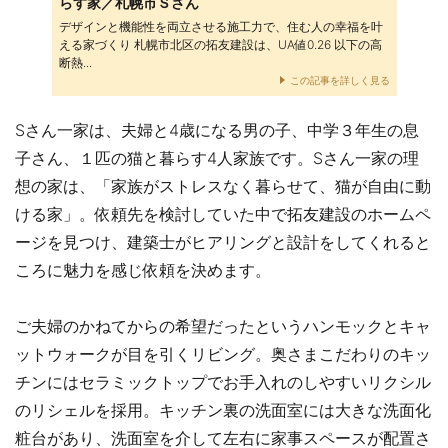
らす家／札幌市Ｓさん
デザインと機能性を両立させる施工力で、住む人の幸福を叶
える家づくり 札幌市北区の拓友建設は、UA値0.26 以下の高
断熱...
この記事を詳しく見る
Sさん一家は、夫婦と4歳になる男の子、中学３年生の息
子さん、１匹の猫と暮らす4人家族です。Sさん一家の理
想の家は、「家族がストレスなく暮らせて、猫が自由に動
ける家」。依頼先を検討していた中で拓友建設のホームペ
ージを見つけ、建築士がヒアリングと設計をしてくれると
ころに魅力を感じ依頼を決めます。
ご夫婦のかねてからの希望だったというハンモックとキャ
ットウォークが目を引くリビング。奥さまこだわりのキッ
チンにはセラミックトップでお手入れのしやすいリクシル
のリシェルを採用。キッチン裏の洗面室には大きな洗面化
粧台があり、洗面室を介して左右に家事スペースが配置さ