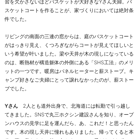
習を欠かさないほどバスケットが大好きなYさん夫婦。バ
スケットコートを作ることが、家づくりにおいては絶対条
件でした。
リビングの南面の三連の窓からは、庭のバスケットコート
がはっきり見え、くつろぎながらコートが見えてほしいと
いう希望が叶いました。梁や天井が木の現しになっている
のは、断熱材が構造躯体の外側にある「SHS工法」のメリ
ットの一つです。暖房はパネルヒーターと薪ストーブ。キ
ャンプ好きなご夫婦にとって譲れなかったのが、薪ストー
ブでした。
Yさん
2人とも道外出身で、北海道には転勤で引っ越し
てきました。SNSで丸三ホクシン建設さんを知り、オープ
ンハウスの見学に足を運んだら、あ、これだ！と思ったん
です。木の現し天井に憧れもありました。帰ってくると本