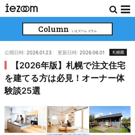
検
メ
Column
索
ニ
いえズーム コラム
ュ
ー
公開日時:
2026.01.23
更新日時:
2026.06.01
札幌圏
【2026年版】札幌で注文住宅
を建てる方は必見！オーナー体
験談25選