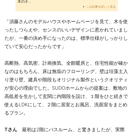
木のオ...
この記事を詳しく見る
「須藤さんのモデルハウスやホームページを見て、木を使
ったしつらえや、センスのいいデザインに惹かれていまし
たが、一番の決め手になったのは、標準仕様がしっかりし
ていて安心だったからです」
高断熱、高気密、計画換気、全館暖房と、住宅性能が確か
なのはもちろん、床は無垢のフローリング、壁は珪藻土入
り塗り壁、建具や階段もオリジナル製作というクオリティ
が安心の理由でした。SUDOホームからの提案は、敷地の
高低差を生かして玄関に内階段を設け、１階をひと続きで
使えるLDKにして、２階に居室とお風呂、洗面室をまとめ
るプラン。
Tさん
最初は2階にバスルーム、と驚きましたが、実際