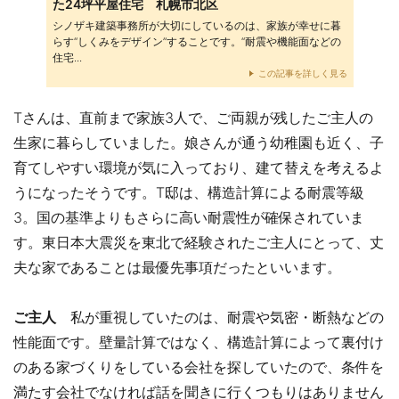
た24坪平屋住宅 札幌市北区
シノザキ建築事務所が大切にしているのは、家族が幸せに暮
らす“しくみをデザイン”することです。“耐震や機能面などの
住宅...
この記事を詳しく見る
Tさんは、直前まで家族3人で、ご両親が残したご主人の
生家に暮らしていました。娘さんが通う幼稚園も近く、子
育てしやすい環境が気に入っており、建て替えを考えるよ
うになったそうです。T邸は、構造計算による耐震等級
3。国の基準よりもさらに高い耐震性が確保されていま
す。東日本大震災を東北で経験されたご主人にとって、丈
夫な家であることは最優先事項だったといいます。
ご主人
私が重視していたのは、耐震や気密・断熱などの
性能面です。壁量計算ではなく、構造計算によって裏付け
のある家づくりをしている会社を探していたので、条件を
満たす会社でなければ話を聞きに行くつもりはありません