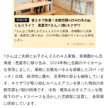
省エネで快適！全館空調×ZEHの木のぬ
取材記事
くもりライフ 恵庭市Yさん／(株)キクザワ
Yさんはご夫婦とお子さん２人の４人家族。首都圏から北海
道・恵庭市に移り住み、2024年秋に念願のマイホームを実現
しまし...
この記事を詳しく見る
Yさんはご夫婦とお子さん２人の４人家族。首都圏から北
海道・恵庭市に移り住み、2024年秋に念願のマイホーム
を実現しました。屋根に太陽光パネルを搭載したZEH（ゼ
ッチ）仕様。経済性に優れ、災害時の安心も確保していま
す。キクザワが取り組むルームエアコンを使った独自の全
館空調もY邸の特徴です。冷気・暖気を出すエアコンを階
段下のデッドスペースを活かした空調室に設置し、各部屋
に供給しています。